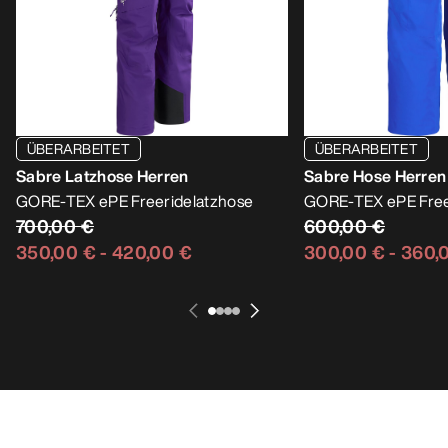
ÜBERARBEITET
ÜBERARBEITET
Sabre Latzhose Herren
Sabre Hose Herren
GORE-TEX ePE Freeridelatzhose
GORE-TEX ePE Fre
700,00 €
600,00 €
350,00 €
-
420,00 €
300,00 €
-
360,