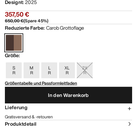
Designt
:
2025
357,50 €
650,00 €
(
Spare
45
%)
Reduzierte Farbe
:
Carob Grottoflage
Größe
:
S
M
L
XL
2X
R
R
R
R
R
Größentabelle und Passformleitfaden
In den Warenkorb
Lieferung
Gratisversand & -retouren
Produktdetail