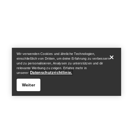
Help
Wir verwenden Cookies und ähnliche Technologien,
einschließlich von Dritten, um deine Erfahrung zu verbessern
und zu personalisieren, Analysen zu unterstützen und dir
relevante Werbung zu zeigen. Erfahre mehr in
Datenschutzrichtlinie.
unserer
Weiter
Help