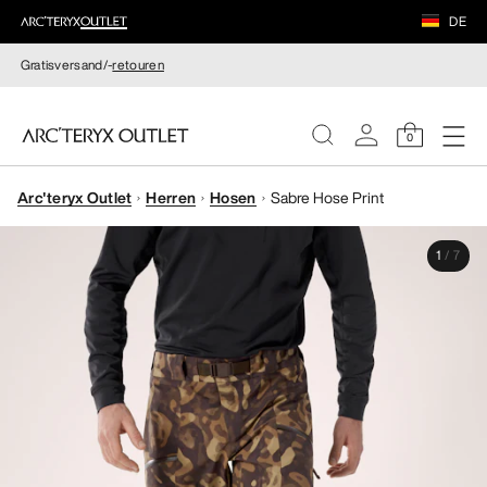
DE
Gratisversand/-
retouren
0
Arc'teryx Outlet
Herren
Hosen
Sabre Hose Print
DAMEN
1
/
7
HERREN