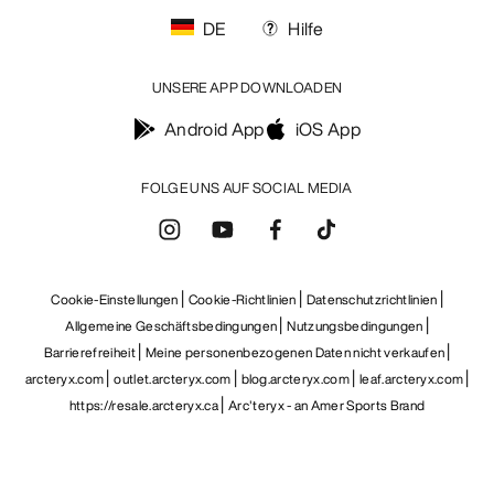
DE
Hilfe
UNSERE APP DOWNLOADEN
Android App
iOS App
FOLGE UNS AUF SOCIAL MEDIA
Cookie-Einstellungen
Cookie-Richtlinien
Datenschutzrichtlinien
Allgemeine Geschäftsbedingungen
Nutzungsbedingungen
Barrierefreiheit
Meine personenbezogenen Daten nicht verkaufen
arcteryx.com
outlet.arcteryx.com
blog.arcteryx.com
leaf.arcteryx.com
https://resale.arcteryx.ca
Arc'teryx - an Amer Sports Brand