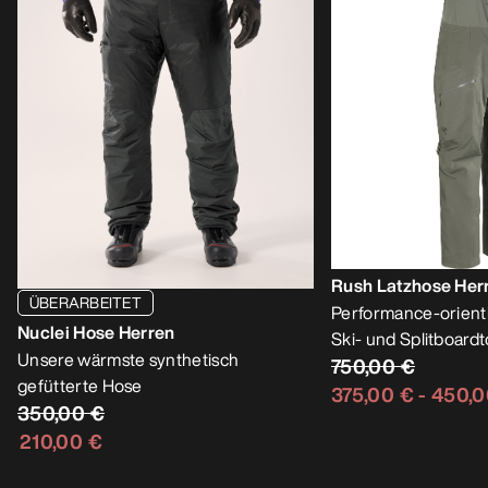
Rush Latzhose Her
ÜBERARBEITET
Performance-orienti
Nuclei Hose Herren
Ski- und Splitboard
Unsere wärmste synthetisch
750,00 €
gefütterte Hose
375,00 €
-
450,0
350,00 €
210,00 €