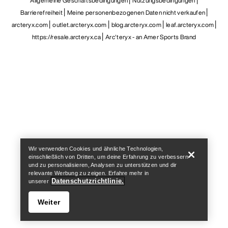
Allgemeine Geschäftsbedingungen
Nutzungsbedingungen
Barrierefreiheit
Meine personenbezogenen Daten nicht verkaufen
arcteryx.com
outlet.arcteryx.com
blog.arcteryx.com
leaf.arcteryx.com
https://resale.arcteryx.ca
Arc'teryx - an Amer Sports Brand
Help
Wir verwenden Cookies und ähnliche Technologien,
einschließlich von Dritten, um deine Erfahrung zu verbessern
und zu personalisieren, Analysen zu unterstützen und dir
relevante Werbung zu zeigen. Erfahre mehr in
Datenschutzrichtlinie.
unserer
Weiter