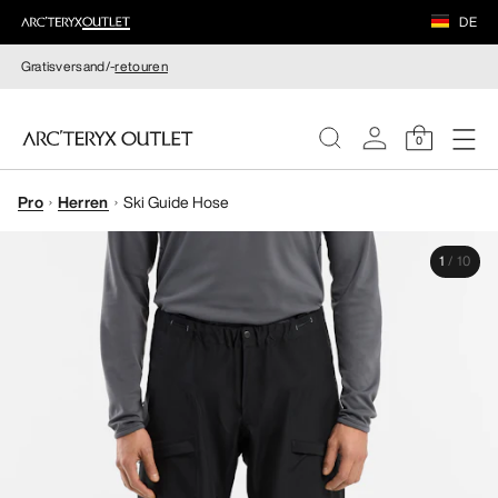
DE
Gratisversand/-
retouren
0
Pro
Herren
Ski Guide Hose
DAMEN
1
/
10
HERREN