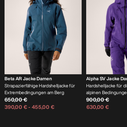
Beta AR Jacke Damen
Alpha SV Jacke D
Strapazierfähige Hardshelljacke für
Hardshelljacke für d
Extrembedingungen am Berg
alpinen Bedingung
650,00 €
900,00 €
390,00 €
-
455,00 €
630,00 €