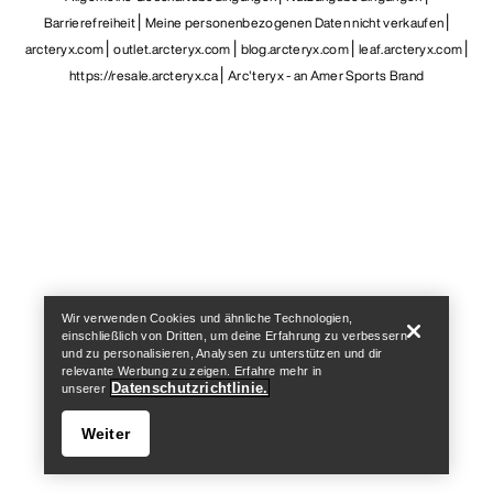
Barrierefreiheit
Meine personenbezogenen Daten nicht verkaufen
arcteryx.com
outlet.arcteryx.com
blog.arcteryx.com
leaf.arcteryx.com
https://resale.arcteryx.ca
Arc'teryx - an Amer Sports Brand
Help
Wir verwenden Cookies und ähnliche Technologien,
einschließlich von Dritten, um deine Erfahrung zu verbessern
und zu personalisieren, Analysen zu unterstützen und dir
relevante Werbung zu zeigen. Erfahre mehr in
Datenschutzrichtlinie.
unserer
Weiter