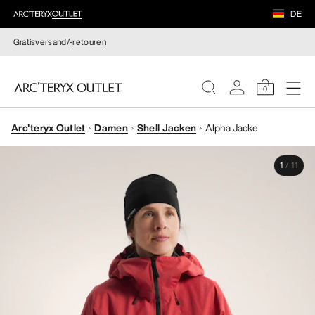
DE
Gratisversand/-
retouren
0
Arc'teryx Outlet
Damen
Shell Jacken
Alpha Jacke
DAMEN
1
/
11
HERREN