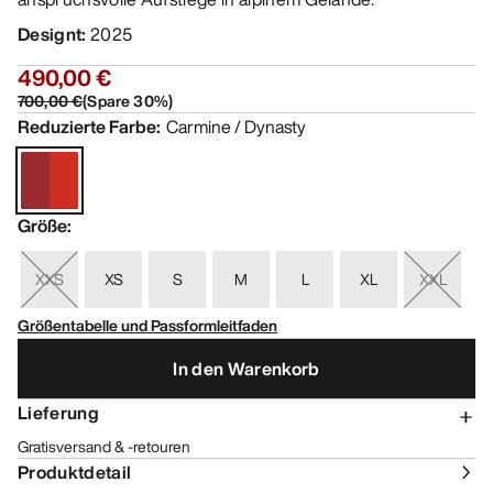
Designt
:
2025
490,00 €
700,00 €
(
Spare
30
%)
Reduzierte Farbe
:
Carmine / Dynasty
Größe
:
XXS
XS
S
M
L
XL
XXL
Größentabelle und Passformleitfaden
In den Warenkorb
Lieferung
Gratisversand & -retouren
Produktdetail