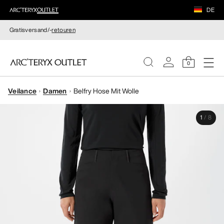
DE
Gratisversand/-
retouren
0
Veilance
Damen
Belfry Hose Mit Wolle
DAMEN
1
/
8
HERREN