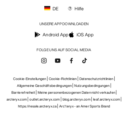
DE
Hilfe
UNSERE APP DOWNLOADEN
Android App
iOS App
FOLGE UNS AUF SOCIAL MEDIA
Cookie-Einstellungen
Cookie-Richtlinien
Datenschutzrichtlinien
Allgemeine Geschäftsbedingungen
Nutzungsbedingungen
Barrierefreiheit
Meine personenbezogenen Daten nicht verkaufen
arcteryx.com
outlet.arcteryx.com
blog.arcteryx.com
leaf.arcteryx.com
https://resale.arcteryx.ca
Arc'teryx - an Amer Sports Brand