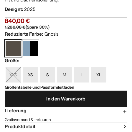
Designt
:
2025
840,00 €
1.200,00 €
(
Spare
30
%)
Reduzierte Farbe
:
Gnosis
Größe
:
XXS
XS
S
M
L
XL
Größentabelle und Passformleitfaden
In den Warenkorb
Lieferung
Gratisversand & -retouren
Produktdetail