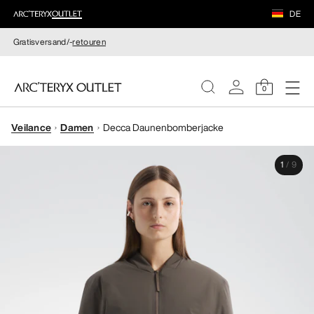
DE
Gratisversand/-
retouren
0
Veilance
Damen
Decca Daunenbomberjacke
DAMEN
1
/
9
HERREN