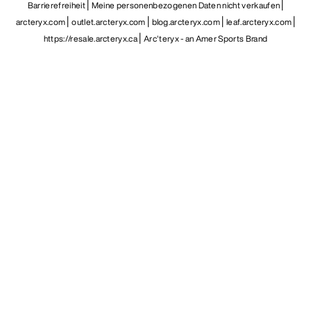
Barrierefreiheit
Meine personenbezogenen Daten nicht verkaufen
arcteryx.com
outlet.arcteryx.com
blog.arcteryx.com
leaf.arcteryx.com
https://resale.arcteryx.ca
Arc'teryx - an Amer Sports Brand