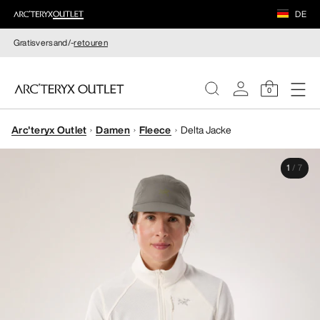
DE
Gratisversand/-
retouren
0
Arc'teryx Outlet
Damen
Fleece
Delta Jacke
DAMEN
1
/
7
HERREN