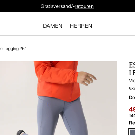
Gratisversand/-
retouren
DAMEN
HERREN
se Legging 26"
E
L
Vi
ex
De
4
14
Re