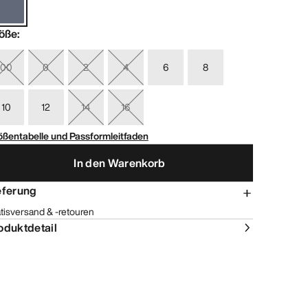
öße
:
00
0
2
4
6
8
10
12
14
16
ößentabelle und Passformleitfaden
In den Warenkorb
eferung
tisversand & -retouren
oduktdetail