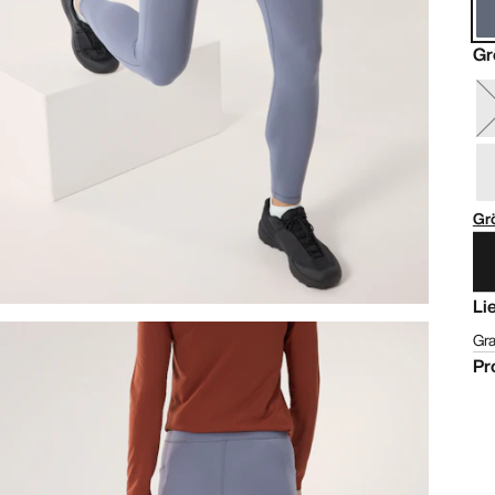
Gr
Gr
Li
Gra
Pr