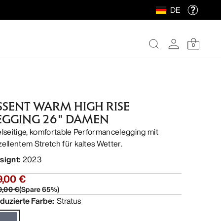
DE
0
SSENT WARM HIGH RISE
EGGING 26" DAMEN
elseitige, komfortable Performancelegging mit
zellentem Stretch für kaltes Wetter.
signt
:
2023
9,00 €
0,00 €
(
Spare
65
%)
duzierte Farbe
:
Stratus