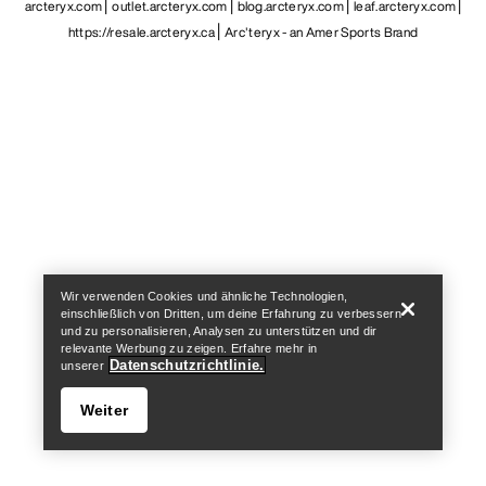
arcteryx.com
outlet.arcteryx.com
blog.arcteryx.com
leaf.arcteryx.com
https://resale.arcteryx.ca
Arc'teryx - an Amer Sports Brand
Help
Wir verwenden Cookies und ähnliche Technologien,
einschließlich von Dritten, um deine Erfahrung zu verbessern
und zu personalisieren, Analysen zu unterstützen und dir
relevante Werbung zu zeigen. Erfahre mehr in
Datenschutzrichtlinie.
unserer
Weiter