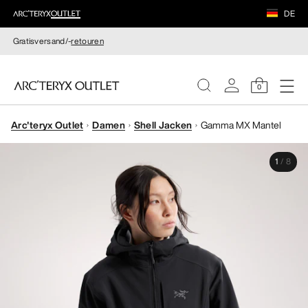
DE
Gratisversand/-
retouren
0
Arc'teryx Outlet
Damen
Shell Jacken
Gamma MX Mantel
DAMEN
1
/
8
HERREN