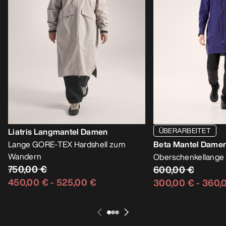
ÜBERARBEITET
Liatris Langmantel Damen
Lange GORE-TEX Hardshell zum
Beta Mantel Dame
Wandern
Oberschenkellange 
750,00 €
600,00 €
450,00 €
-
525,00 €
300,00 €
-
360,