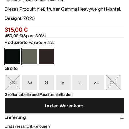
Dieses Produkt hieß früher Gamma Heavyweight Mantel.
Designt
:
2025
315,00 €
450,00 €
(
Spare
30
%)
Reduzierte Farbe
:
Black
Größe
:
XXS
XS
S
M
L
XL
XXL
Größentabelle und Passformleitfaden
In den Warenkorb
Lieferung
Gratisversand & -retouren