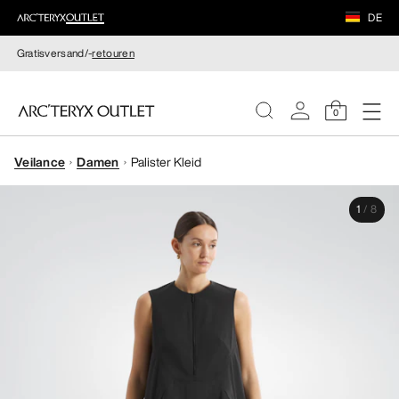
DE
Gratisversand/-
retouren
0
Veilance
Damen
Palister Kleid
DAMEN
1
/
8
HERREN