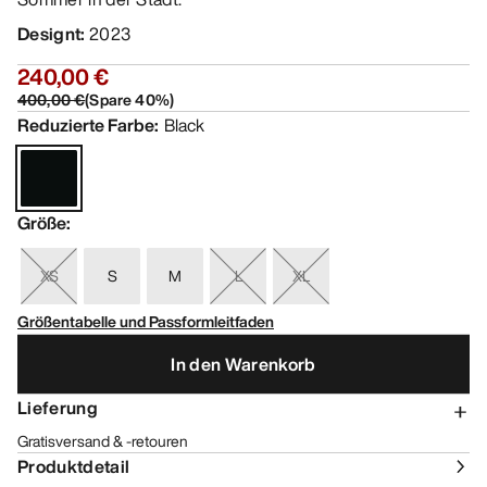
Designt
:
2023
240,00 €
400,00 €
(
Spare
40
%)
Reduzierte Farbe
:
Black
Größe
:
XS
S
M
L
XL
Größentabelle und Passformleitfaden
In den Warenkorb
Lieferung
Gratisversand & -retouren
Produktdetail