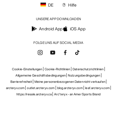
DE
Hilfe
UNSERE APP DOWNLOADEN
Android App
iOS App
FOLGE UNS AUF SOCIAL MEDIA
Cookie-Einstellungen
Cookie-Richtlinien
Datenschutzrichtlinien
Allgemeine Geschäftsbedingungen
Nutzungsbedingungen
Barrierefreiheit
Meine personenbezogenen Daten nicht verkaufen
arcteryx.com
outlet.arcteryx.com
blog.arcteryx.com
leaf.arcteryx.com
https://resale.arcteryx.ca
Arc'teryx - an Amer Sports Brand