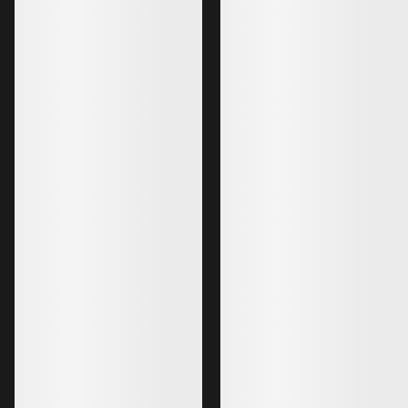
EXCLUSIVO PRO
MEJORADO
Pantalón para guías alpinos Hombre
Pantalón Nuclei H
Pantalón de GORE-TEX PRO ligero,
Nuestro pantalón d
duradero y fácil de comprimir.
abrigado y con relle
525,00 €
350,00 €
315,00 €
210,00 €