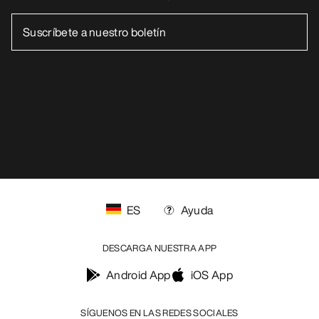
ES
Ayuda
DESCARGA NUESTRA APP
Android App
iOS App
SÍGUENOS EN LAS REDES SOCIALES
Centro de preferencias de cookies
Política de cookies
Política de privacidad
Términos y condiciones
Términos de uso
Accesibilidad
No vender mis datos personales
arcteryx.com
outlet.arcteryx.com
blog.arcteryx.com
leaf.arcteryx.com
https://resale.arcteryx.ca
Arc'teryx - an Amer Sports Brand