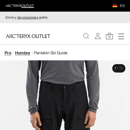
ES
Envío y
devoluciones
gratis
0
Pro
Hombre
Pantalón Ski Guide
MUJERE
1
/
10
HOMBRE