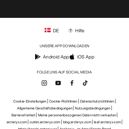
DE
Hilfe
UNSERE APP DOWNLOADEN
Android App
iOS App
FOLGE UNS AUF SOCIAL MEDIA
Cookie-Einstellungen
Cookie-Richtlinien
Datenschutzrichtlinien
Allgemeine Geschäftsbedingungen
Nutzungsbedingungen
Barrierefreiheit
Meine personenbezogenen Daten nicht verkaufen
arcteryx.com
outlet.arcteryx.com
blog.arcteryx.com
leaf.arcteryx.com
Help
https://resale.arcteryx.ca
Arc'teryx - an Amer Sports Brand