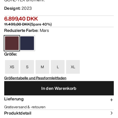
Designt
:
2023
6.899,40 DKK
11.499,00 DKK
(
Spare
40
%)
Reduzierte Farbe
:
Mars
Größe
:
XS
S
M
L
XL
Größentabelle und Passformleitfaden
In den Warenkorb
Lieferung
Gratisversand & -retouren
Produktdetail