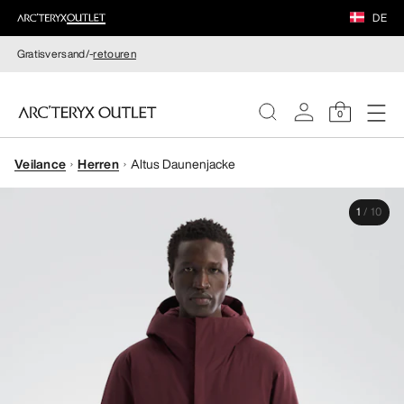
DE
Gratisversand/-
retouren
0
Veilance
Herren
Altus Daunenjacke
DAMEN
1
/
10
HERREN