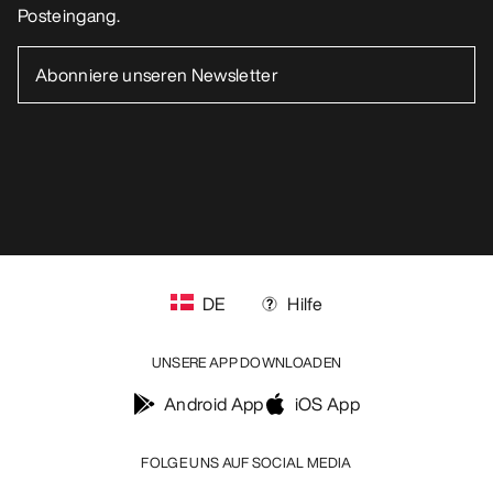
Cookie-Einstellungen
Cookie-Richtlinien
Datenschutzrichtlinien
Allgemeine Geschäftsbedingungen
Nutzungsbedingungen
Barrierefreiheit
Meine personenbezogenen Daten nicht verkaufen
arcteryx.com
outlet.arcteryx.com
blog.arcteryx.com
leaf.arcteryx.com
https://resale.arcteryx.ca
Arc'teryx - an Amer Sports Brand