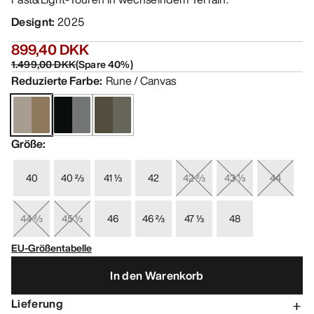
Designt
:
2025
899,40 DKK
1.499,00 DKK
(
Spare
40
%)
Reduzierte Farbe
:
Rune / Canvas
Größe
:
40
40 ⅔
41 ⅓
42
42 ⅔
43 ⅓
44
44 ⅔
45 ⅓
46
46 ⅔
47 ⅓
48
EU-Größentabelle
In den Warenkorb
Lieferung