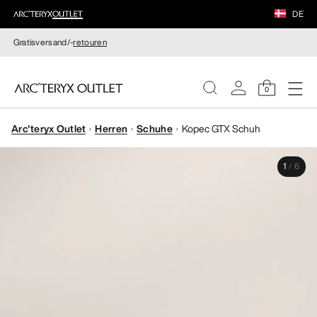
DE
Gratisversand/-
retouren
0
Arc'teryx Outlet
Herren
Schuhe
Kopec GTX Schuh
DAMEN
1
/
6
HERREN