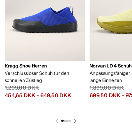
HILFE
MEIN KONTO
WASCHEN & REPARATUR
HOL DIR DEINE WÖCHENTLICHE
ABENTEUERDOSIS
Erhalte Updates zu Produkt-Drops, exklusiven
Angeboten, Events und mehr – direkt in deinen
Posteingang.