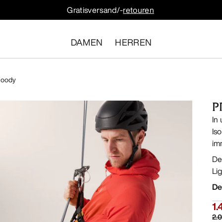
Gratisversand/-
retouren
DAMEN
HERREN
Hoody
P
In
Is
im
De
Li
De
1
2.