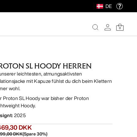
DE
0
ROTON SL HOODY HERREN
 unserer leichtesten, atmungsaktivsten
olationsjacke mit Kapuze fühlst du dich beim Klettern
mer wohl.
r Proton SL Hoody war bisher der Proton
ghtweight Hoody.
signt
:
2025
.469,30 DKK
099,00 DKK
(
Spare
30
%)