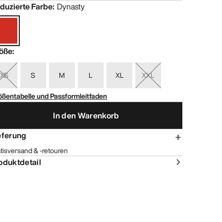
duzierte Farbe
:
Dynasty
öße
:
XS
S
M
L
XL
XXL
ößentabelle und Passformleitfaden
In den Warenkorb
eferung
tisversand & -retouren
oduktdetail