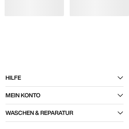
HOL DIR DEINE WÖCHENTLICHE
ABENTEUERDOSIS
Erhalte Updates zu Produkt-Drops, exklusiven
Angeboten, Events und mehr – direkt in deinen
Posteingang.
DE
Hilfe
UNSERE APP DOWNLOADEN