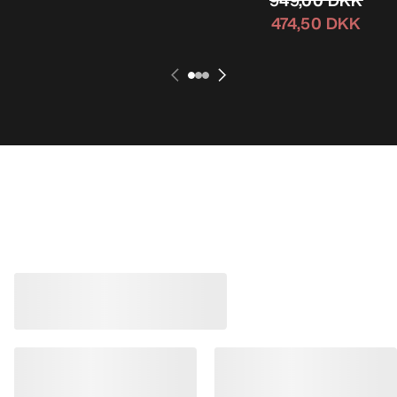
474,50 DKK
Bestseller
Kragg Shoe Herren
Norvan LD 4 Schuh
Verschlussloser Schuh für den
Anpassungsfähiger 
schnellen Zustieg
lange Einheiten
1.299,00 DKK
1.399,00 DKK