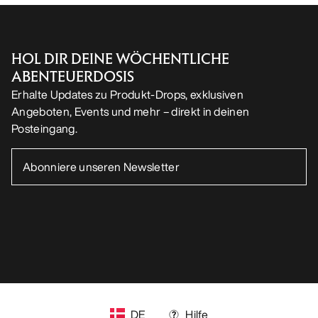
Android App
iOS App
FOLGE UNS AUF SOCIAL MEDIA
Cookie-Einstellungen
Cookie-Richtlinien
Datenschutzrichtlinien
Allgemeine Geschäftsbedingungen
Nutzungsbedingungen
Barrierefreiheit
Meine personenbezogenen Daten nicht verkaufen
arcteryx.com
outlet.arcteryx.com
blog.arcteryx.com
leaf.arcteryx.com
https://resale.arcteryx.ca
Arc'teryx - an Amer Sports Brand