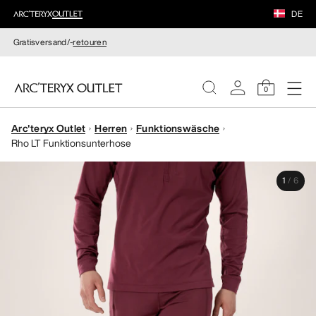
DE
Gratisversand/-
retouren
0
Arc'teryx Outlet
Herren
Funktionswäsche
DAMEN
Rho LT Funktionsunterhose
HERREN
1
/
6