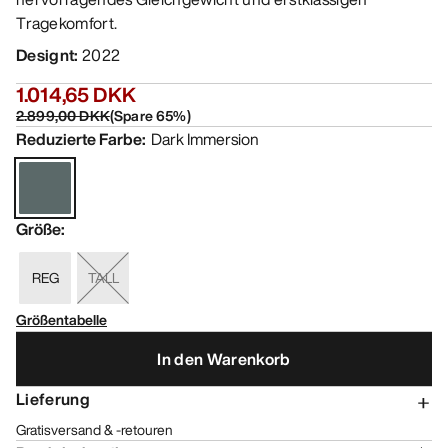
Tragekomfort.
Designt
:
2022
1.014,65 DKK
2.899,00 DKK
(
Spare
65
%)
Reduzierte Farbe
:
Dark Immersion
Größe
:
REG
TALL
Größentabelle
In den Warenkorb
Lieferung
Gratisversand & -retouren