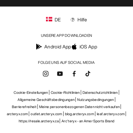
DE
Hilfe
UNSERE APP DOWNLOADEN
Android App
iOS App
FOLGE UNS AUF SOCIAL MEDIA
Cookie-Einstellungen
Cookie-Richtlinien
Datenschutzrichtlinien
Allgemeine Geschäftsbedingungen
Nutzungsbedingungen
Barrierefreiheit
Meine personenbezogenen Daten nicht verkaufen
arcteryx.com
outlet.arcteryx.com
blog.arcteryx.com
leaf.arcteryx.com
https://resale.arcteryx.ca
Arc'teryx - an Amer Sports Brand