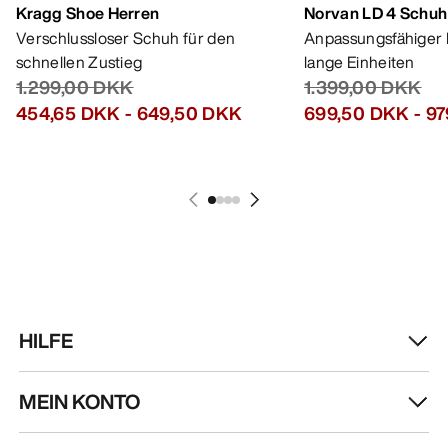
Kragg Shoe Herren
Norvan LD 4 Schuh
Verschlussloser Schuh für den
Anpassungsfähiger 
schnellen Zustieg
lange Einheiten
1.299,00 DKK
1.399,00 DKK
454,65 DKK
-
649,50 DKK
699,50 DKK
-
97
HILFE
MEIN KONTO