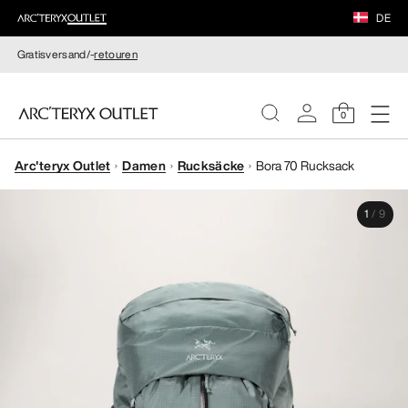
DE
Gratisversand/-
retouren
0
Arc'teryx Outlet
Damen
Rucksäcke
Bora 70 Rucksack
DAMEN
1
/
9
HERREN