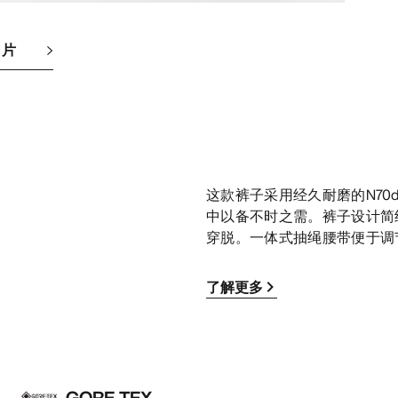
图片
这款裤子采用经久耐磨的N70d
中以备不时之需。裤子设计简约，
穿脱。一体式抽绳腰带便于调
了解更多
GORE-TEX