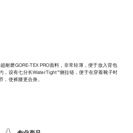
超耐磨GORE-TEX PRO面料，非常轻薄，便于放入背包
设有七分长WaterTight™侧拉链，便于在穿着靴子时
节，使裤腰更合身。
专业产品