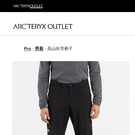
Pro
男装
高山向导裤子