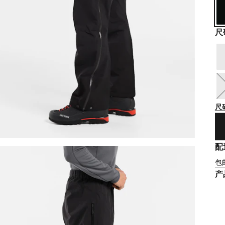
尺
尺
配
包
产