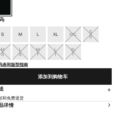
码
:
S
S
M
L
XL
XXL
S
M
L
M
L
XL
S
S
T
T
T
码表和版型指南
添加到购物车
送
邮和免费退货
品详情