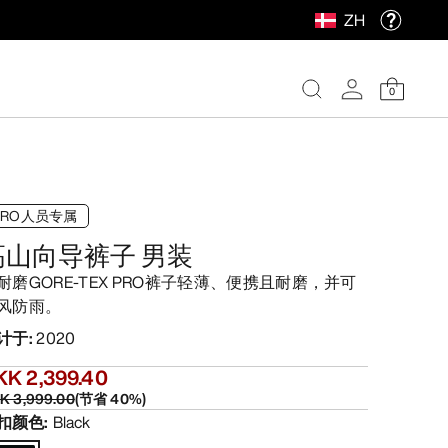
ZH
0
PRO人员专属
高山向导裤子 男装
耐磨GORE-TEX PRO裤子轻薄、便携且耐磨，并可
风防雨。
计于
:
2020
KK 2,399.40
K 3,999.00
(
节省
40
%)
扣颜色
:
Black