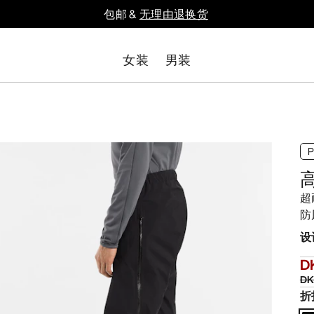
包邮 &
无理由退换货
女装
男装
超
防
设
D
DK
折