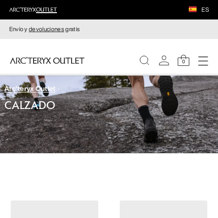
ES
Envío y
devoluciones
gratis
0
Arc'teryx Outlet
MUJERE
CALZADO
HOMBRE