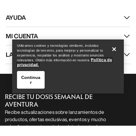
AYUDA
Help
MI CUENTA
Utilizamos cookies y tecnologías similares, incluidas
tecnologías de terceros, para mejorar y personalizar tu
LAVA Y REPARA
experiencia, respaldar los análisis y mostrarte anuncios
Política de
relevantes. Obtén más información en nuestra
privacidad.
Continua
r
RECIBE TU DOSIS SEMANAL DE
AVENTURA
Recibe actualizaciones sobre lanzamientos de
productos, ofertas exclusivas, eventos y mucho
Help
más, directamente en tu bandeja de entrada.