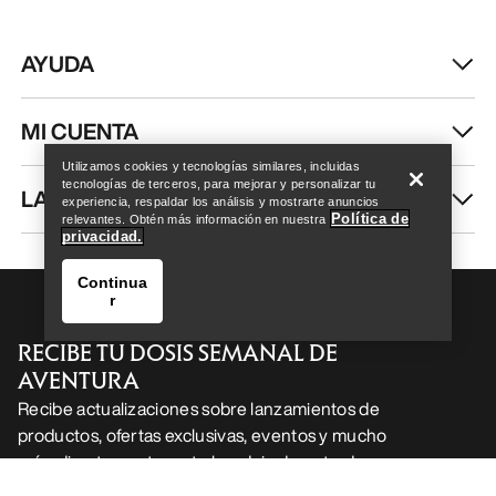
AYUDA
Help
MI CUENTA
Utilizamos cookies y tecnologías similares, incluidas
tecnologías de terceros, para mejorar y personalizar tu
LAVA Y REPARA
experiencia, respaldar los análisis y mostrarte anuncios
Política de
relevantes. Obtén más información en nuestra
privacidad.
Continua
r
RECIBE TU DOSIS SEMANAL DE
AVENTURA
Recibe actualizaciones sobre lanzamientos de
productos, ofertas exclusivas, eventos y mucho
Help
más, directamente en tu bandeja de entrada.