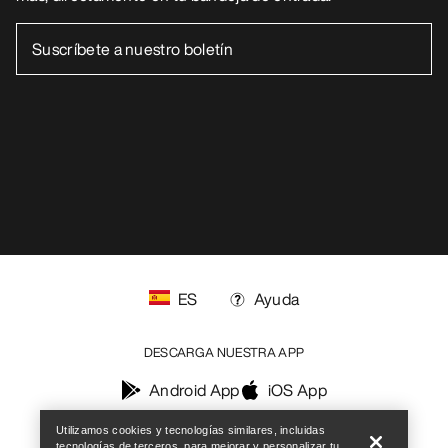
ES
Ayuda
DESCARGA NUESTRA APP
Help
Android App
iOS App
Utilizamos cookies y tecnologías similares, incluidas
SÍGUENOS EN LAS REDES SOCIALES
tecnologías de terceros, para mejorar y personalizar tu