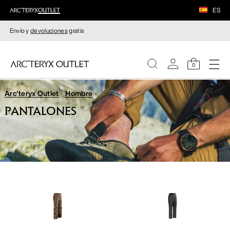
ES
Envío y
devoluciones
gratis
0
Arc'teryx Outlet
Hombre
MUJERE
PANTALONES
HOMBRE