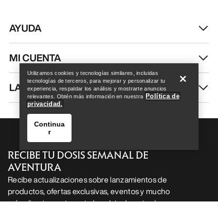
AYUDA
Help
MI CUENTA
Utilizamos cookies y tecnologías similares, incluidas
tecnologías de terceros, para mejorar y personalizar tu
LAVA Y REPARA
experiencia, respaldar los análisis y mostrarte anuncios
Política de
relevantes. Obtén más información en nuestra
privacidad.
Continua
r
RECIBE TU DOSIS SEMANAL DE
AVENTURA
Recibe actualizaciones sobre lanzamientos de
productos, ofertas exclusivas, eventos y mucho
Help
más, directamente en tu bandeja de entrada.