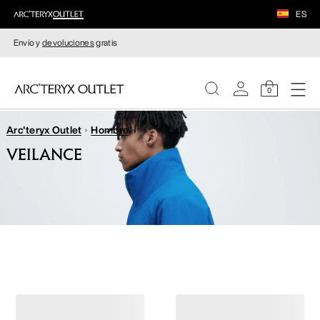
ES
Envío y
devoluciones
gratis
0
Arc'teryx Outlet
Hombre
MUJERE
VEILANCE
HOMBRE