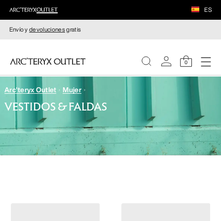
ES
Envío y
devoluciones
gratis
0
Arc'teryx Outlet
Mujer
MUJERE
VESTIDOS & FALDAS
HOMBRE