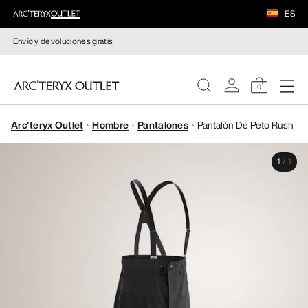
ES
Envío y
devoluciones
gratis
0
Arc'teryx Outlet
Hombre
Pantalones
Pantalón De Peto Rush
MUJERE
1
/
1
HOMBRE