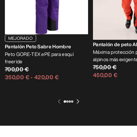
MEJORADO
Pantalón de peto 
Pantalón Peto Sabre Hombre
Máxima protección p
Peto GORE-TEX ePE para esquí
alpinos más exigent
freeride
750,00 €
700,00 €
450,00 €
350,00 €
-
420,00 €