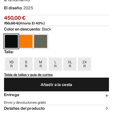
El diseño
:
2025
450,00 €
750,00 €
(
Ahorra El
40
%)
Color en descuento
:
Black
Talla
:
XS
S
M
L
XL
2X
R
R
R
R
R
R
Tabla de tallas y guía de cortes
Añadir a la cesta
Entrega
Envío y devoluciones gratis
Detalles del producto