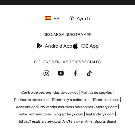
ES
Ayuda
DESCARGA NUESTRA APP
Android App
iOS App
SÍGUENOS EN LAS REDES SOCIALES
Centro de preferencias de cookies
Política de cookies
Política de privacidad
Términos y condiciones
Términos de uso
Accesibilidad
No vender mis datos personales
arcteryx.com
outlet.arcteryx.com
blog.arcteryx.com
leaf.arcteryx.com
https://resale.arcteryx.ca
Arc'teryx - an Amer Sports Brand