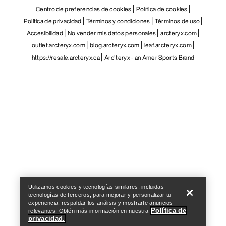
Centro de preferencias de cookies
Política de cookies
Política de privacidad
Términos y condiciones
Términos de uso
Accesibilidad
No vender mis datos personales
arcteryx.com
outlet.arcteryx.com
blog.arcteryx.com
leaf.arcteryx.com
https://resale.arcteryx.ca
Arc'teryx - an Amer Sports Brand
Help
Utilizamos cookies y tecnologías similares, incluidas
tecnologías de terceros, para mejorar y personalizar tu
experiencia, respaldar los análisis y mostrarte anuncios
Política de
relevantes. Obtén más información en nuestra
privacidad.