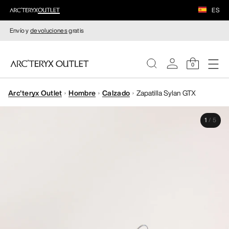
ES
Envío y
devoluciones
gratis
0
Arc'teryx Outlet
Hombre
Calzado
Zapatilla Sylan GTX
MUJERE
1
/
5
HOMBRE