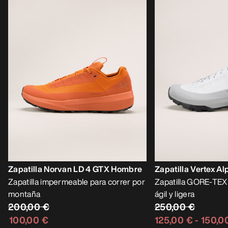
Zapatilla Norvan LD 4 GTX Hombre
Zapatilla Vertex A
Zapatilla impermeable para correr por
Zapatilla GORE-TEX
montaña
ágil y ligera
200,00 €
250,00 €
100,00 €
125,00 €
-
150,0