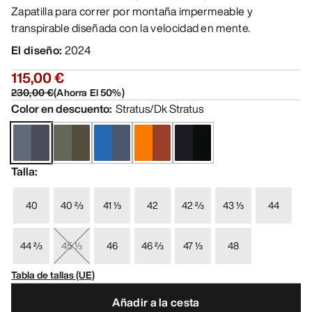
Zapatilla para correr por montaña impermeable y
transpirable diseñada con la velocidad en mente.
El diseño
:
2024
115,00 €
230,00 €
(
Ahorra El
50
%)
Color en descuento
:
Stratus/Dk Stratus
Talla
:
40
40 ⅔
41 ⅓
42
42 ⅔
43 ⅓
44
44 ⅔
45 ⅓
46
46 ⅔
47 ⅓
48
Tabla de tallas (UE)
Añadir a la cesta