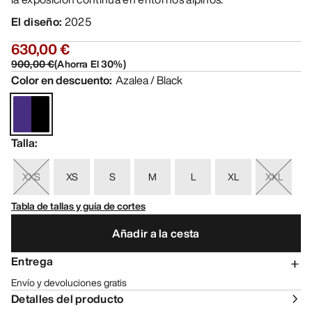
El diseño
:
2025
630,00 €
900,00 €
(
Ahorra El
30
%)
Color en descuento
:
Azalea / Black
Talla
:
XXS
XS
S
M
L
XL
XXL
Tabla de tallas y guía de cortes
Añadir a la cesta
Entrega
Envío y devoluciones gratis
Detalles del producto