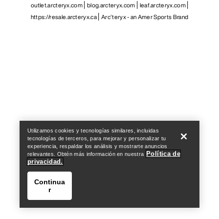
outlet.arcteryx.com
blog.arcteryx.com
leaf.arcteryx.com
https://resale.arcteryx.ca
Arc'teryx - an Amer Sports Brand
Help
Utilizamos cookies y tecnologías similares, incluidas
tecnologías de terceros, para mejorar y personalizar tu
experiencia, respaldar los análisis y mostrarte anuncios
Política de
relevantes. Obtén más información en nuestra
privacidad.
Continua
r