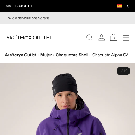
ES
Envío y
devoluciones
gratis
0
Arc'teryx Outlet
Mujer
Chaquetas Shell
Chaqueta Alpha SV
MUJERE
1
/
10
HOMBRE