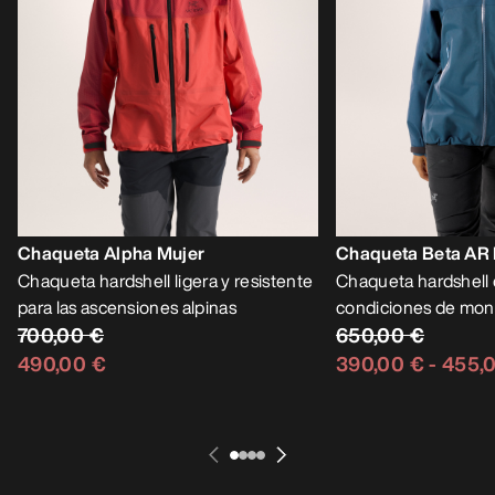
Chaqueta Alpha Mujer
Chaqueta Beta AR 
Chaqueta hardshell ligera y resistente
Chaqueta hardshell 
para las ascensiones alpinas
condiciones de mon
700,00 €
650,00 €
490,00 €
390,00 €
-
455,