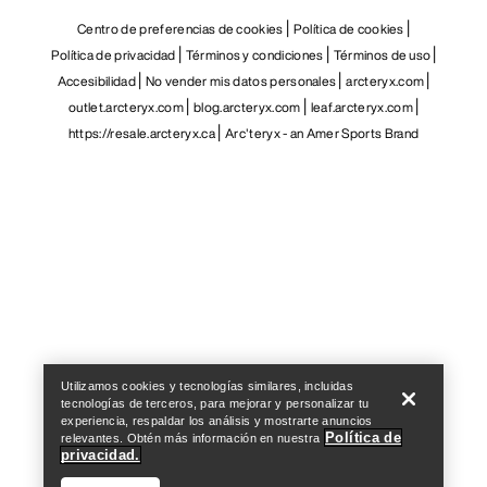
Centro de preferencias de cookies
Política de cookies
Política de privacidad
Términos y condiciones
Términos de uso
Accesibilidad
No vender mis datos personales
arcteryx.com
outlet.arcteryx.com
blog.arcteryx.com
leaf.arcteryx.com
https://resale.arcteryx.ca
Arc'teryx - an Amer Sports Brand
Help
Utilizamos cookies y tecnologías similares, incluidas
tecnologías de terceros, para mejorar y personalizar tu
experiencia, respaldar los análisis y mostrarte anuncios
Política de
relevantes. Obtén más información en nuestra
privacidad.