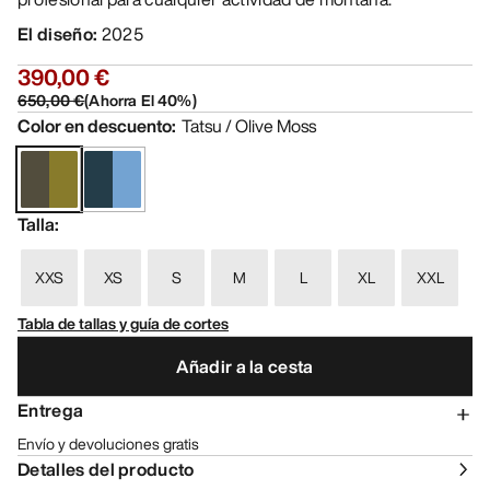
El diseño
:
2025
390,00 €
650,00 €
(
Ahorra El
40
%)
Color en descuento
:
Tatsu / Olive Moss
Talla
:
XXS
XS
S
M
L
XL
XXL
Tabla de tallas y guía de cortes
Añadir a la cesta
Entrega
Envío y devoluciones gratis
Detalles del producto