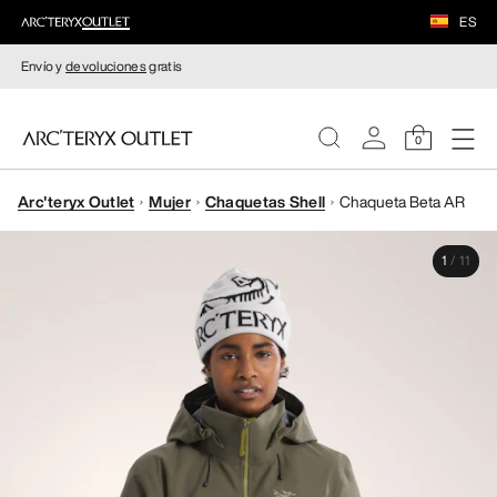
ES
Envío y
devoluciones
gratis
0
Arc'teryx Outlet
Mujer
Chaquetas Shell
Chaqueta Beta AR
MUJERE
1
/
11
HOMBRE