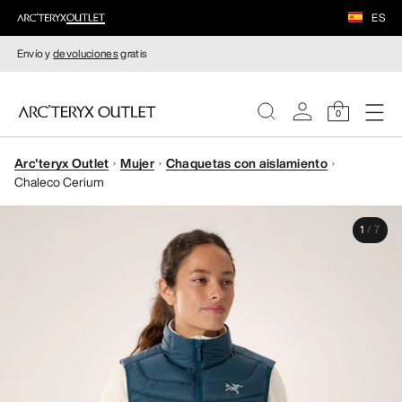
ES
Envío y
devoluciones
gratis
0
Arc'teryx Outlet
Mujer
Chaquetas con aislamiento
MUJERE
Chaleco Cerium
HOMBRE
1
/
7