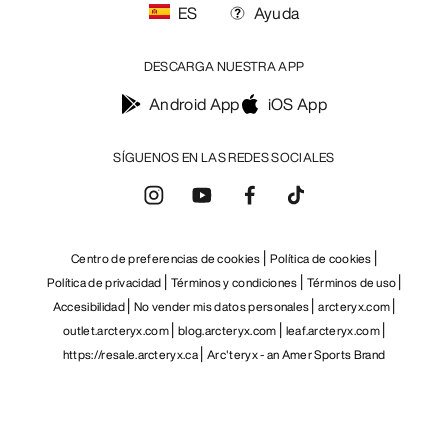
ES
Ayuda
DESCARGA NUESTRA APP
Android App
iOS App
SÍGUENOS EN LAS REDES SOCIALES
Centro de preferencias de cookies
Política de cookies
Política de privacidad
Términos y condiciones
Términos de uso
Accesibilidad
No vender mis datos personales
arcteryx.com
outlet.arcteryx.com
blog.arcteryx.com
leaf.arcteryx.com
https://resale.arcteryx.ca
Arc'teryx - an Amer Sports Brand