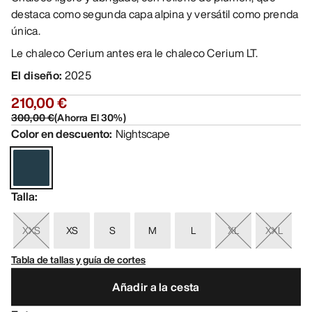
destaca como segunda capa alpina y versátil como prenda
única.
Le chaleco Cerium antes era le chaleco Cerium LT.
El diseño
:
2025
210,00 €
300,00 €
(
Ahorra El
30
%)
Color en descuento
:
Nightscape
Talla
:
XXS
XS
S
M
L
XL
XXL
Tabla de tallas y guía de cortes
Añadir a la cesta