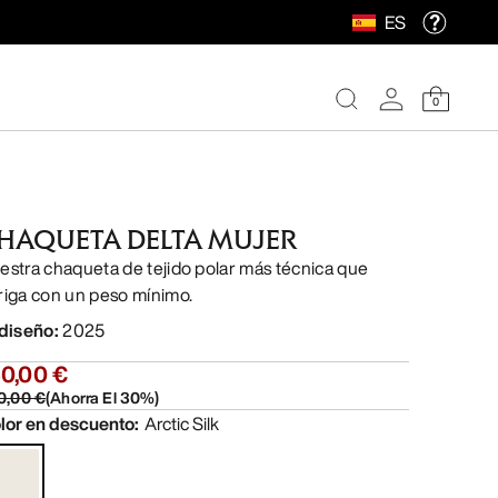
ES
0
HAQUETA DELTA MUJER
estra chaqueta de tejido polar más técnica que
riga con un peso mínimo.
 diseño
:
2025
40,00 €
0,00 €
(
Ahorra El
30
%)
lor en descuento
:
Arctic Silk