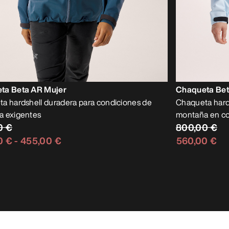
ta Beta AR Mujer
Chaqueta Bet
a hardshell duradera para condiciones de
Chaqueta hard
a exigentes
montaña en co
0 €
800,00 €
0 €
-
455,00 €
560,00 €