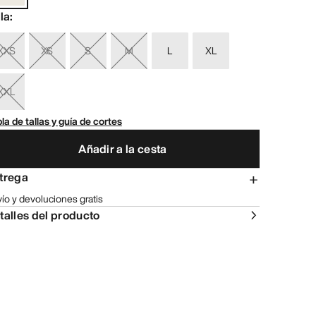
lla
:
XXS
XS
S
M
L
XL
XXL
la de tallas y guía de cortes
Añadir a la cesta
trega
ío y devoluciones gratis
talles del producto