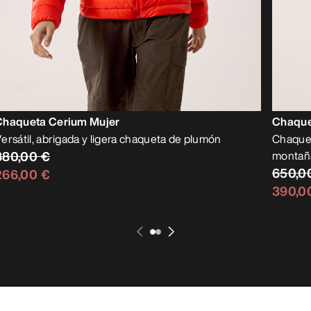
Chaqueta Cerium Mujer
Chaque
ersátil, abrigada y ligera chaqueta de plumón
Chaquet
380,00 €
montañ
650,0
266,00 €
390,0