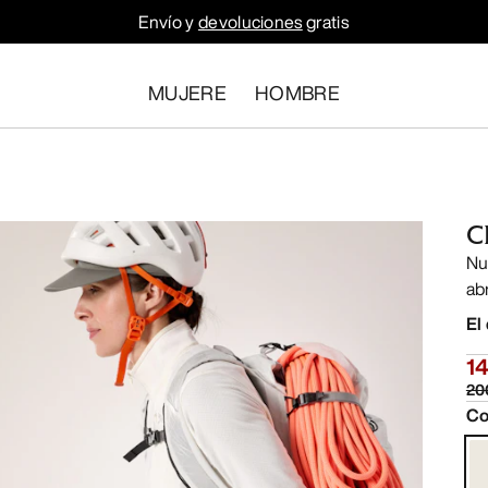
Envío y
devoluciones
gratis
MUJERE
HOMBRE
C
Nu
ab
El
1
20
Co