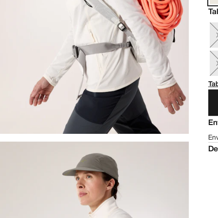
Ta
Tab
En
Env
De