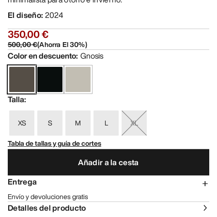
El diseño
:
2024
350,00 €
500,00 €
(
Ahorra El
30
%)
Color en descuento
:
Gnosis
Talla
:
XS
S
M
L
XL
Tabla de tallas y guía de cortes
Añadir a la cesta
Entrega
Envío y devoluciones gratis
Detalles del producto