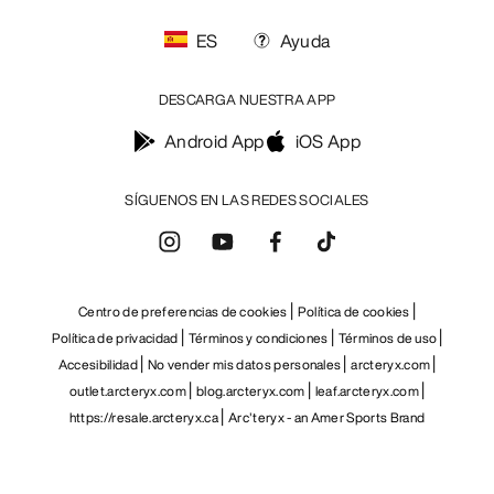
ES
Ayuda
DESCARGA NUESTRA APP
Android App
iOS App
SÍGUENOS EN LAS REDES SOCIALES
Centro de preferencias de cookies
Política de cookies
Política de privacidad
Términos y condiciones
Términos de uso
Accesibilidad
No vender mis datos personales
arcteryx.com
outlet.arcteryx.com
blog.arcteryx.com
leaf.arcteryx.com
https://resale.arcteryx.ca
Arc'teryx - an Amer Sports Brand