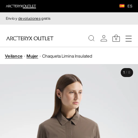
ES
Envío y
devoluciones
gratis
0
Veilance
Mujer
Chaqueta Limina Insulated
MUJERE
1
/
8
HOMBRE