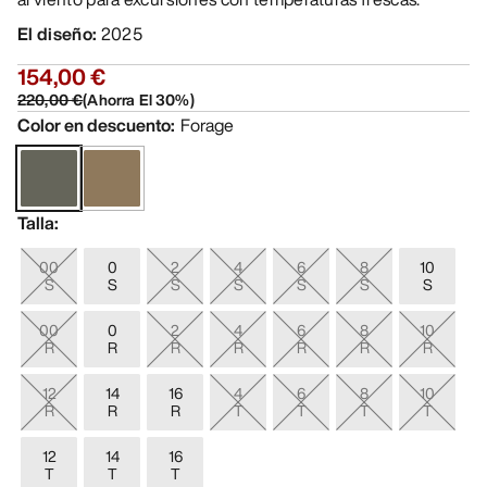
El diseño
:
2025
154,00 €
220,00 €
(
Ahorra El
30
%)
Color en descuento
:
Forage
Talla
:
00
0
2
4
6
8
10
S
S
S
S
S
S
S
00
0
2
4
6
8
10
R
R
R
R
R
R
R
12
14
16
4
6
8
10
R
R
R
T
T
T
T
12
14
16
T
T
T