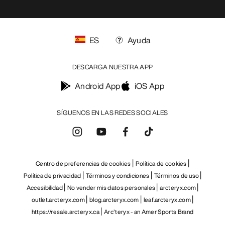
ES
Ayuda
DESCARGA NUESTRA APP
Android App
iOS App
SÍGUENOS EN LAS REDES SOCIALES
Centro de preferencias de cookies
Política de cookies
Política de privacidad
Términos y condiciones
Términos de uso
Accesibilidad
No vender mis datos personales
arcteryx.com
outlet.arcteryx.com
blog.arcteryx.com
leaf.arcteryx.com
https://resale.arcteryx.ca
Arc'teryx - an Amer Sports Brand