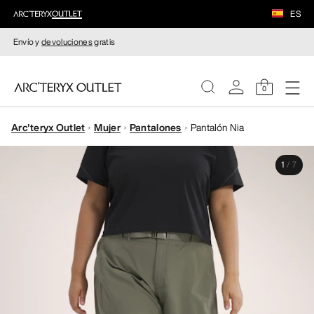
ES
Envío y
devoluciones
gratis
0
Arc'teryx Outlet
Mujer
Pantalones
Pantalón Nia
MUJERE
1
/
7
HOMBRE