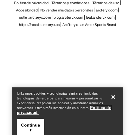
Política de privacidad
Términos y condiciones
Términos de uso
Accesibilidad
No vender mis datos personales
arcteryx.com
outlet.arcteryx.com
blog.arcteryx.com
leaf.arcteryx.com
https://resale.arcteryx.ca
Arc'teryx - an Amer Sports Brand
Help
Utilizamos cookies y tecnologías similares, incluidas
tecnologías de terceros, para mejorar y personalizar tu
experiencia, respaldar los análisis y mostrarte anuncios
Política de
relevantes. Obtén más información en nuestra
privacidad.
Continua
r