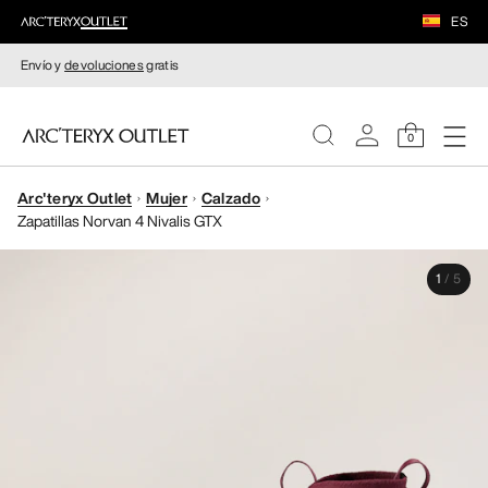
ES
Envío y
devoluciones
gratis
0
Arc'teryx Outlet
Mujer
Calzado
MUJERE
Zapatillas Norvan 4 Nivalis GTX
HOMBRE
1
/
5