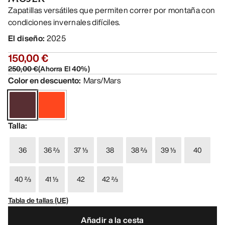
Zapatillas versátiles que permiten correr por montaña con
condiciones invernales difíciles.
El diseño
:
2025
150,00 €
250,00 €
(
Ahorra El
40
%)
Color en descuento
:
Mars/Mars
Talla
:
36
36 ⅔
37 ⅓
38
38 ⅔
39 ⅓
40
40 ⅔
41 ⅓
42
42 ⅔
Tabla de tallas (UE)
Añadir a la cesta