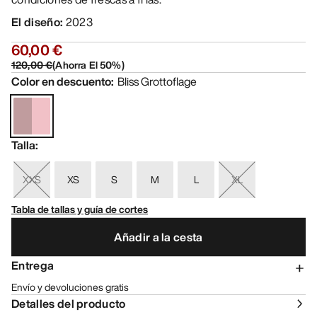
El diseño
:
2023
60,00 €
120,00 €
(
Ahorra El
50
%)
Color en descuento
:
Bliss Grottoflage
Talla
:
XXS
XS
S
M
L
XL
Tabla de tallas y guía de cortes
Añadir a la cesta
Entrega
Envío y devoluciones gratis
Detalles del producto