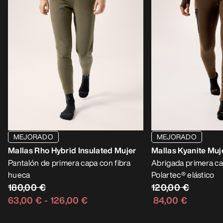
MEJORADO
MEJORADO
Mallas Rho Hybrid Insulated Mujer
Mallas Kyanite Muj
Pantalón de primera capa con fibra
Abrigada primera ca
hueca
Polartec® elástico
180,00 €
120,00 €
63,00 €
-
126,00 €
84,00 €