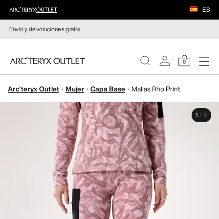
ES
Envío y
devoluciones
gratis
0
Arc'teryx Outlet
Mujer
Capa Base
Mallas Rho Print
MUJERE
1
/
6
HOMBRE