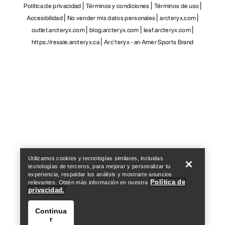
Política de privacidad
Términos y condiciones
Términos de uso
Accesibilidad
No vender mis datos personales
arcteryx.com
outlet.arcteryx.com
blog.arcteryx.com
leaf.arcteryx.com
https://resale.arcteryx.ca
Arc'teryx - an Amer Sports Brand
Help
Utilizamos cookies y tecnologías similares, incluidas
tecnologías de terceros, para mejorar y personalizar tu
experiencia, respaldar los análisis y mostrarte anuncios
Política de
relevantes. Obtén más información en nuestra
privacidad.
Continua
r