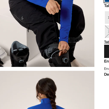
Ta
Tab
En
Env
De