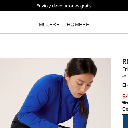
Envío y
devoluciones
gratis
MUJERE
HOMBRE
R
Pr
en
El
8
12
Co