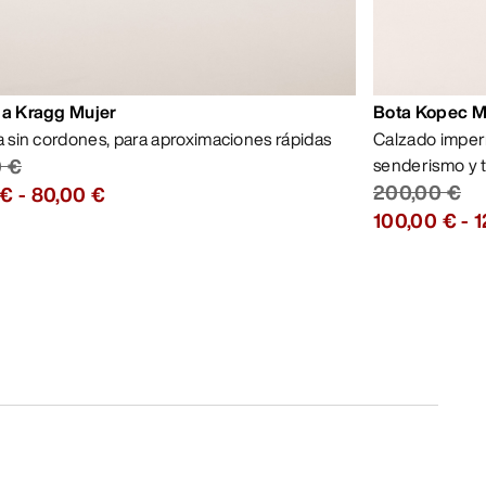
la Kragg Mujer
Bota Kopec 
la sin cordones, para aproximaciones rápidas
Calzado imper
0 €
senderismo y 
200,00 €
 €
-
80,00 €
100,00 €
-
1