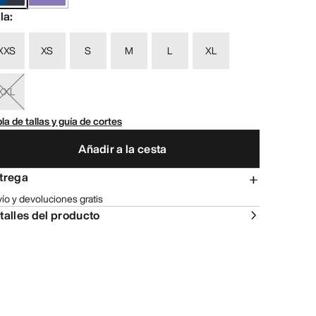
lla
:
XXS
XS
S
M
L
XL
XXL
la de tallas y guía de cortes
Añadir a la cesta
trega
ío y devoluciones gratis
talles del producto