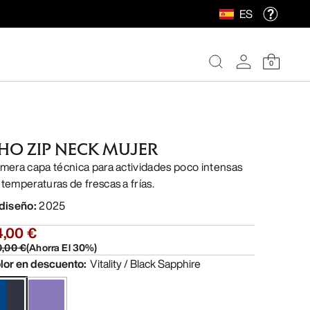
ES
0
HO ZIP NECK MUJER
imera capa técnica para actividades poco intensas
 temperaturas de frescas a frías.
 diseño
:
2025
4,00 €
0,00 €
(
Ahorra El
30
%)
lor en descuento
:
Vitality / Black Sapphire