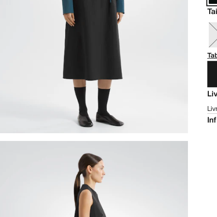
Tai
Tab
Li
Liv
In