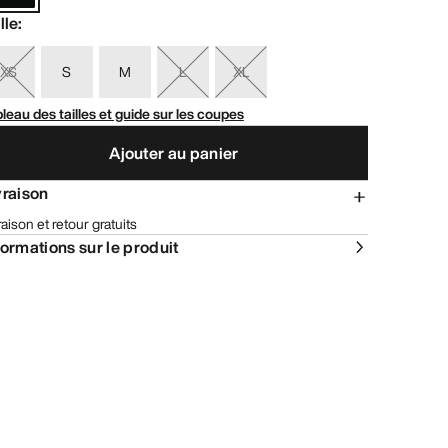
lle
:
XS
S
M
L
XL
leau des tailles et guide sur les coupes
Ajouter au panier
vraison
raison et retour gratuits
formations sur le produit