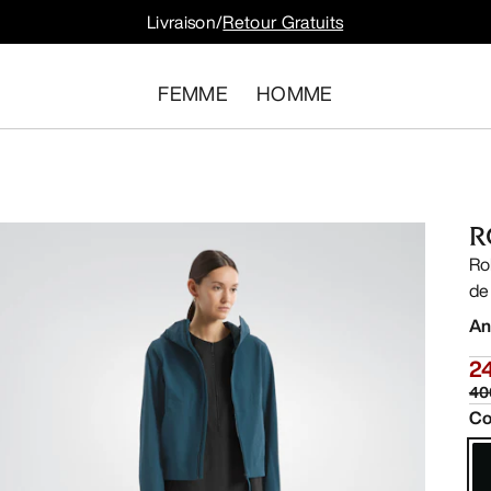
Livraison/
Retour Gratuits
FEMME
HOMME
R
Ro
de 
An
2
40
Co