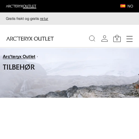
NO
Gratis frakt og gratis
retur
0
Arc'teryx Outlet
DAMER
TILBEHØR
HERRER