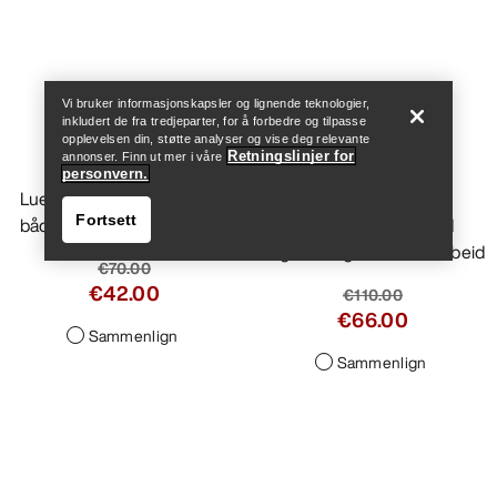
Help
Vi bruker informasjonskapsler og lignende teknologier,
inkludert de fra tredjeparter, for å forbedre og tilpasse
opplevelsen din, støtte analyser og vise deg relevante
Chunky Ribbed lue
Retningslinjer for
annonser. Finn ut mer i våre
personvern.
Lue i merinoull som passer
Fortsett
både til hverdags og på tur
€70.00
€42.00
Sammenlign
Help
Rope hanske
Holdbar hanske med
fingerferdighet for tauarbeid