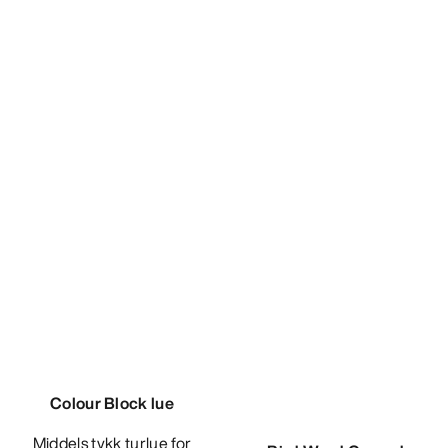
Performance Trailercaps
Lett, pakkbar og teknisk
trailercaps
€60.00
€36.00
Sammenlign
Colour Block lue
Middels tykk turlue for