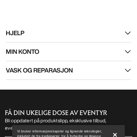
HJELP
MIN KONTO
VASK OG REPARASJON
Help
FÅ DIN UKELIGE DOSE AV EVENTYR
Bli oppdatert på produktslipp, eksklusive tilbud,
eventer og mer – rett til innboksen din.
Vi bruker informasjonskapsler og lignende teknologier,
inkludert de fra tredjeparter, for å forbedre og tilpasse