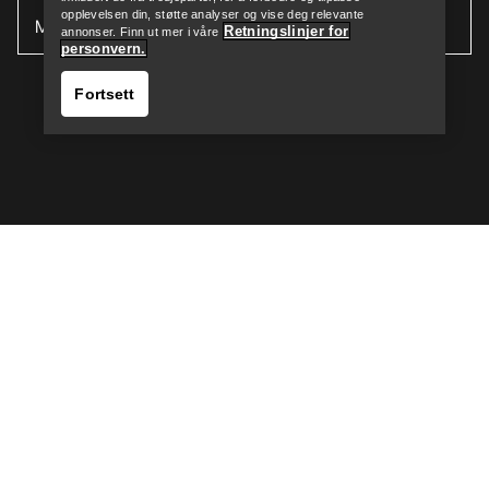
opplevelsen din, støtte analyser og vise deg relevante
Retningslinjer for
annonser. Finn ut mer i våre
personvern.
Fortsett
Help
NO
Hjelp
LAST NED APPEN VÅR
Android app
iOS App
FØLG OSS PÅ SOSIALE MEDIER