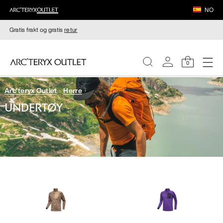
NO
Gratis frakt og gratis
retur
0
Arc'teryx Outlet
Herre
DAMER
UNDERTØY
HERRER