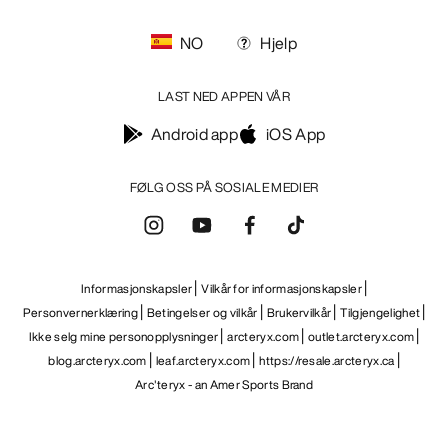
NO
Hjelp
LAST NED APPEN VÅR
Android app
iOS App
FØLG OSS PÅ SOSIALE MEDIER
Informasjonskapsler
Vilkår for informasjonskapsler
Personvernerklæring
Betingelser og vilkår
Brukervilkår
Tilgjengelighet
Ikke selg mine personopplysninger
arcteryx.com
outlet.arcteryx.com
blog.arcteryx.com
leaf.arcteryx.com
https://resale.arcteryx.ca
Arc'teryx - an Amer Sports Brand