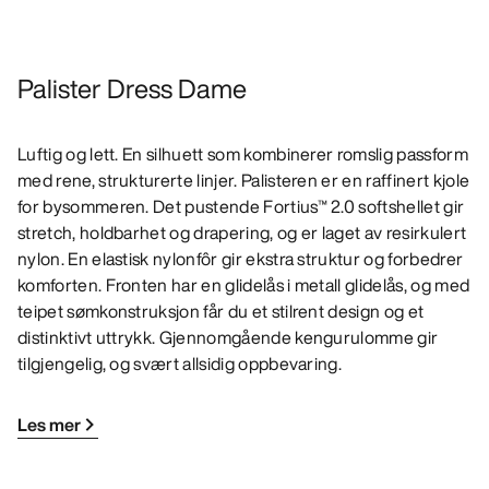
Palister Dress Dame
Luftig og lett. En silhuett som kombinerer romslig passform
med rene, strukturerte linjer. Palisteren er en raffinert kjole
for bysommeren. Det pustende Fortius™ 2.0 softshellet gir
stretch, holdbarhet og drapering, og er laget av resirkulert
nylon. En elastisk nylonfôr gir ekstra struktur og forbedrer
komforten. Fronten har en glidelås i metall glidelås, og med
teipet sømkonstruksjon får du et stilrent design og et
distinktivt uttrykk. Gjennomgående kengurulomme gir
tilgjengelig, og svært allsidig oppbevaring.
Les mer