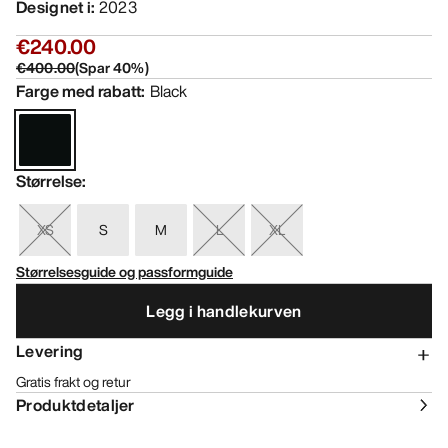
Designet i
:
2023
€240.00
€400.00
(
Spar
40
%)
Farge med rabatt
:
Black
Størrelse
:
XS
S
M
L
XL
Størrelsesguide og passformguide
Legg i handlekurven
Levering
Gratis frakt og retur
Produktdetaljer