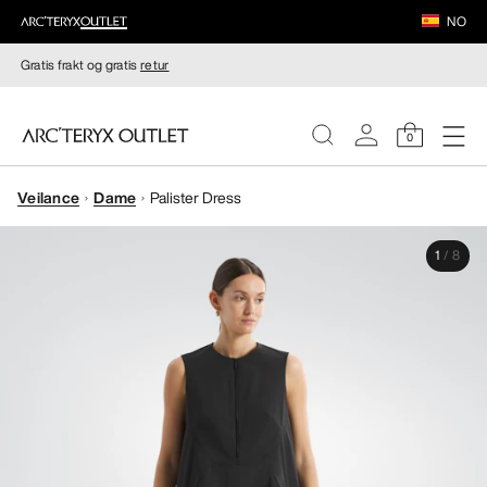
NO
Gratis frakt og gratis
retur
0
Veilance
Dame
Palister Dress
DAMER
1
/
8
HERRER