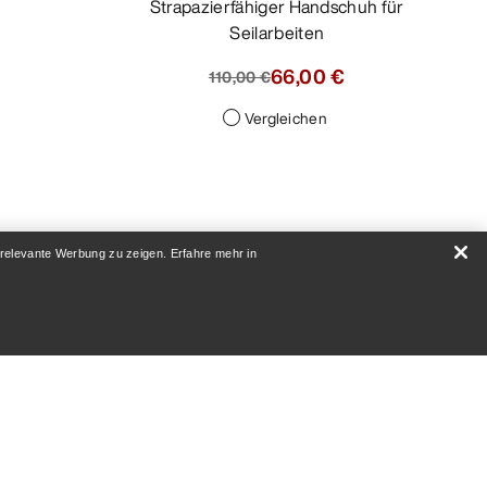
Strapazierfähiger Handschuh für
Seilarbeiten
66,00 €
110,00 €
Vergleichen
 relevante Werbung zu zeigen. Erfahre mehr in
p
Gothic Handschuhe
Touchscreen-kompatibler
Handschuh aus Merinowolle.
24,00 €
40,00 €