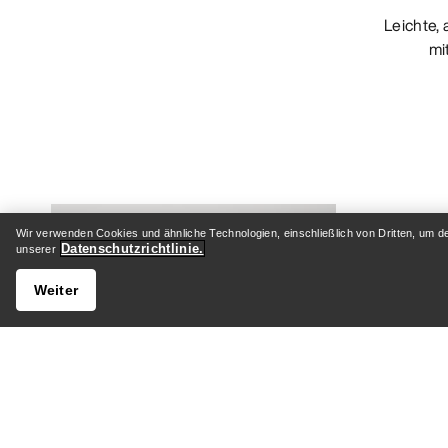
Leichte, atmungsaktive Trucker Cap
mi
Wir verwenden Cookies und ähnliche Technologien, einschließlich von Dritten, um d
Datenschutzrichtlinie.
unserer
Weiter
Outdoorhut mit breiter Krempe für