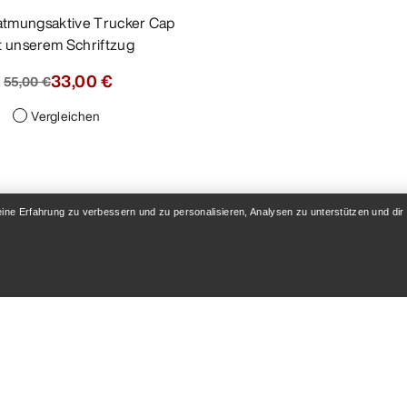
t unserem Schriftzug
33,00 €
55,00 €
Vergleichen
eine Erfahrung zu verbessern und zu personalisieren, Analysen zu unterstützen und dir
Sinsola Sonnenhut
Sima 5 Panel Ca
5-Panel-Wanderkappe mit Cape für
mehr Schatten
Rundumschutz
40,00 €
60,00 €
80,00 €
100,00 €