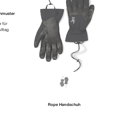
enmuster
lltag
Rope Handschuh