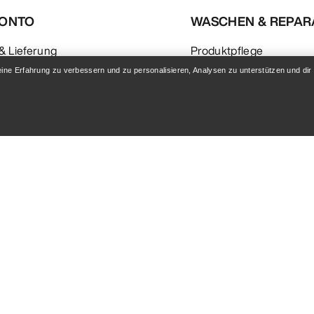
KONTO
WASCHEN & REPA
& Lieferung
Produktpflege
eine Erfahrung zu verbessern und zu personalisieren, Analysen zu unterstützen und dir
folgung
Produktservice
 & Rückerstattung
n,