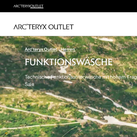
Arc'teryx Outlet
Herren
FUNKTIONSWÄSCHE
Technische Funktionsunterwäsche mit hohem Trag
Sale