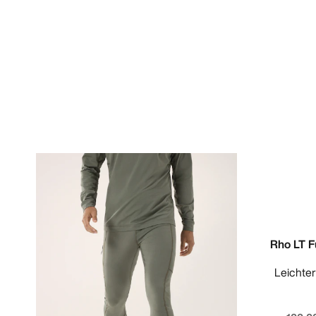
Rho LT F
Leichte