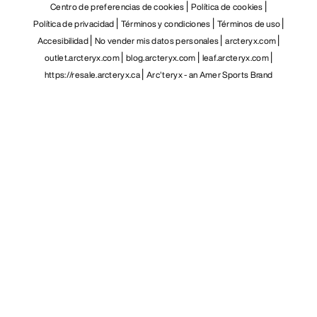
Centro de preferencias de cookies
Política de cookies
Política de privacidad
Términos y condiciones
Términos de uso
Accesibilidad
No vender mis datos personales
arcteryx.com
outlet.arcteryx.com
blog.arcteryx.com
leaf.arcteryx.com
https://resale.arcteryx.ca
Arc'teryx - an Amer Sports Brand