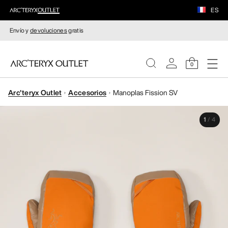
ES
Envío y
devoluciones
gratis
0
Arc'teryx Outlet
Accesorios
Manoplas Fission SV
MUJERE
1
/
4
HOMBRE