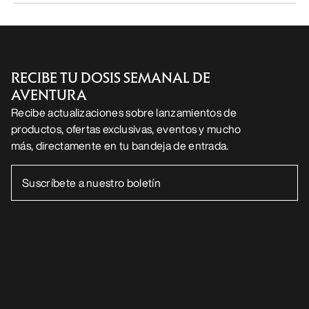
Kragg Shoe Hombre
Zapatilla Norvan 
Zapatilla sin cordones, para
Zapatilla para corre
aproximaciones rápidas
170,00 €
160,00 €
85,00 €
-
119,00
56,00 €
-
80,00 €