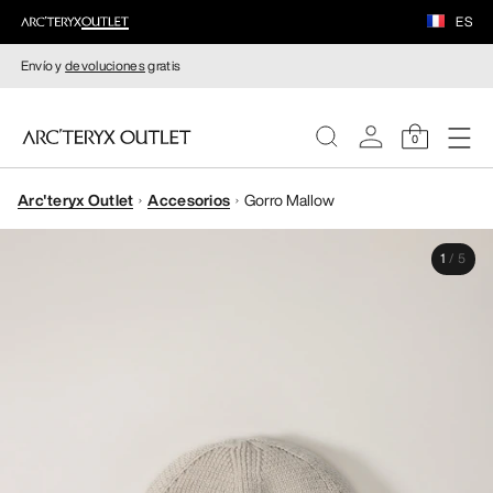
ES
Envío y
devoluciones
gratis
0
Arc'teryx Outlet
Accesorios
Gorro Mallow
MUJERE
1
/
5
HOMBRE