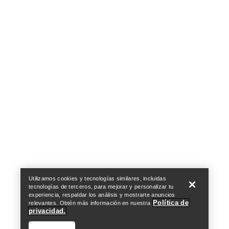
Centro de preferencias de cookies
Política de cookies
Política de privacidad
Términos y condiciones
Términos de uso
Accesibilidad
No vender mis datos personales
arcteryx.com
outlet.arcteryx.com
blog.arcteryx.com
leaf.arcteryx.com
https://resale.arcteryx.ca
Arc'teryx - an Amer Sports Brand
Help
Utilizamos cookies y tecnologías similares, incluidas
tecnologías de terceros, para mejorar y personalizar tu
experiencia, respaldar los análisis y mostrarte anuncios
Política de
relevantes. Obtén más información en nuestra
privacidad.