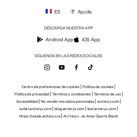
ES
Ayuda
DESCARGA NUESTRA APP
Android App
iOS App
SÍGUENOS EN LAS REDES SOCIALES
Centro de preferencias de cookies
Política de cookies
Política de privacidad
Términos y condiciones
Términos de uso
Accesibilidad
No vender mis datos personales
arcteryx.com
outlet.arcteryx.com
blog.arcteryx.com
leaf.arcteryx.com
https://resale.arcteryx.ca
Arc'teryx - an Amer Sports Brand