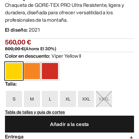
Chaqueta de GORE-TEX PRO Ultra Resistente, ligera y
duradera, diseñada para ofrecer versatilidad a los
profesionales de la montaña.
El diseño
:
2021
560,00 €
800,00 €
(
Ahorra El
30
%)
Color en descuento
:
Viper Yellow II
Talla
:
S
M
L
XL
XXL
XXXL
Tabla de tallas y guía de cortes
Añadir a la cesta
Entrega