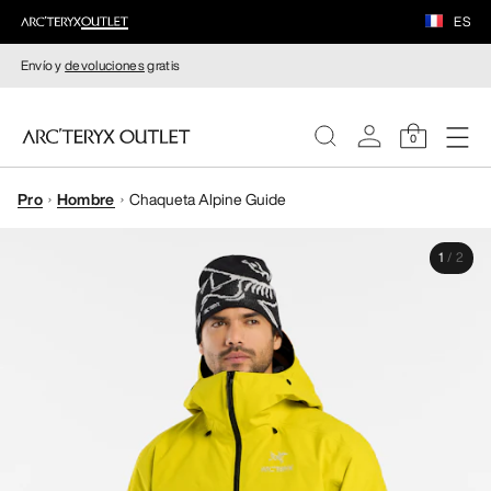
ES
Envío y
devoluciones
gratis
0
Pro
Hombre
Chaqueta Alpine Guide
MUJERE
1
/
2
HOMBRE