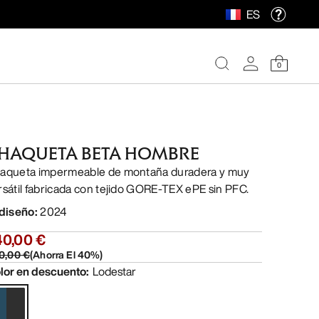
ES
0
HAQUETA BETA HOMBRE
aqueta impermeable de montaña duradera y muy
rsátil fabricada con tejido GORE-TEX ePE sin PFC.
 diseño
:
2024
40,00 €
0,00 €
(
Ahorra El
40
%)
lor en descuento
:
Lodestar