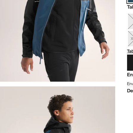
Ta
Tab
En
Env
De