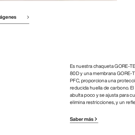
mágenes
Es nuestra chaqueta GORE-TEX 
80D y una membrana GORE-TEX e
PFC, proporciona una protecci
reducida huella de carbono. E
abulta poco y se ajusta para cu
elimina restricciones, y un r
Saber más