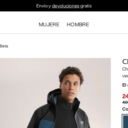
Envío y
devoluciones
gratis
MUJERE
HOMBRE
 Beta
C
Ch
ve
El
2
40
Co