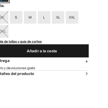
lla
:
XS
S
M
L
XL
XXL
XXXL
la de tallas y guía de cortes
Añadir a la cesta
trega
ío y devoluciones gratis
talles del producto