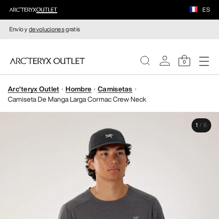
ES
Envío y
devoluciones
gratis
0
Arc'teryx Outlet
Hombre
Camisetas
MUJERE
Camiseta De Manga Larga Cormac Crew Neck
HOMBRE
1
/
6