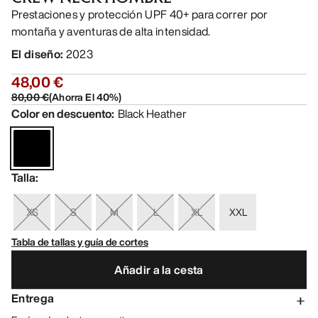
Prestaciones y protección UPF 40+ para correr por
montaña y aventuras de alta intensidad.
El diseño
:
2023
48,00 €
80,00 €
(
Ahorra El
40
%)
Color en descuento
:
Black Heather
Talla
:
XS
S
M
L
XL
XXL
Tabla de tallas y guía de cortes
Añadir a la cesta
Entrega