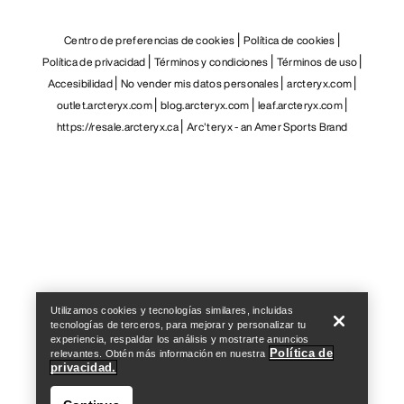
Centro de preferencias de cookies
Política de cookies
Política de privacidad
Términos y condiciones
Términos de uso
Accesibilidad
No vender mis datos personales
arcteryx.com
outlet.arcteryx.com
blog.arcteryx.com
leaf.arcteryx.com
https://resale.arcteryx.ca
Arc'teryx - an Amer Sports Brand
Help
Utilizamos cookies y tecnologías similares, incluidas
tecnologías de terceros, para mejorar y personalizar tu
experiencia, respaldar los análisis y mostrarte anuncios
Política de
relevantes. Obtén más información en nuestra
privacidad.