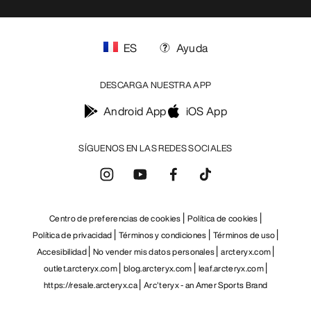
ES
Ayuda
DESCARGA NUESTRA APP
Android App
iOS App
SÍGUENOS EN LAS REDES SOCIALES
Centro de preferencias de cookies
Política de cookies
Política de privacidad
Términos y condiciones
Términos de uso
Accesibilidad
No vender mis datos personales
arcteryx.com
outlet.arcteryx.com
blog.arcteryx.com
leaf.arcteryx.com
https://resale.arcteryx.ca
Arc'teryx - an Amer Sports Brand