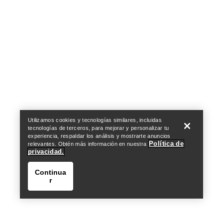
Help
Utilizamos cookies y tecnologías similares, incluidas
tecnologías de terceros, para mejorar y personalizar tu
experiencia, respaldar los análisis y mostrarte anuncios
Política de
relevantes. Obtén más información en nuestra
privacidad.
Continua
r