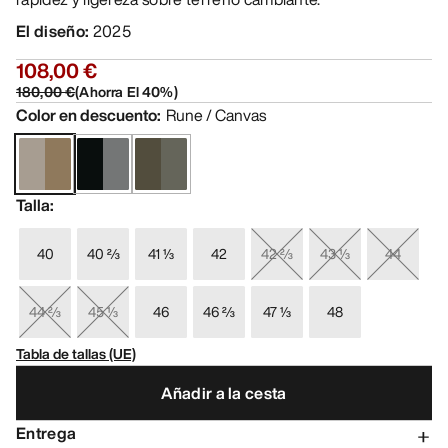
El diseño
:
2025
108,00 €
180,00 €
(
Ahorra El
40
%)
Color en descuento
:
Rune / Canvas
Talla
:
40
40 ⅔
41 ⅓
42
42 ⅔
43 ⅓
44
44 ⅔
45 ⅓
46
46 ⅔
47 ⅓
48
Tabla de tallas (UE)
Añadir a la cesta
Entrega