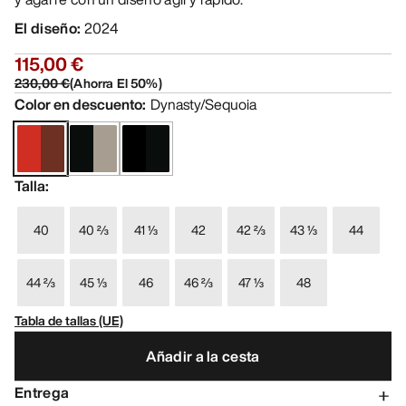
El diseño
:
2024
115,00 €
230,00 €
(
Ahorra El
50
%)
Color en descuento
:
Dynasty/Sequoia
Talla
:
40
40 ⅔
41 ⅓
42
42 ⅔
43 ⅓
44
44 ⅔
45 ⅓
46
46 ⅔
47 ⅓
48
Tabla de tallas (UE)
Añadir a la cesta
Entrega