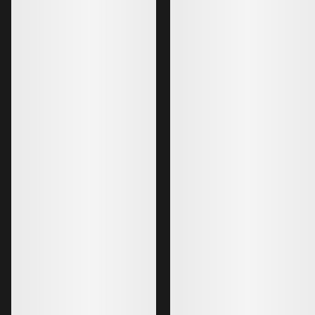
Zapatilla Kragg In
Zapatilla con aislant
para aproximaciones
180,00 €
90,00 €
-
108,00