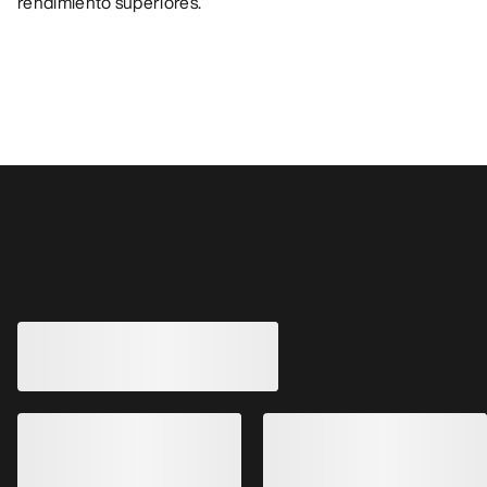
rendimiento superiores.
También pueden gustarle
Zapatilla Vertex Alpine GTX Hombre
Zapatilla GORE-TEX de aproximación,
ágil y ligera
250,00 €
125,00 €
-
150,00 €