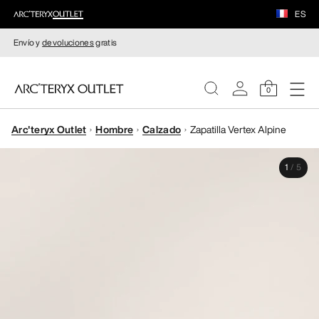
ES
Envío y
devoluciones
gratis
0
Arc'teryx Outlet
Hombre
Calzado
Zapatilla Vertex Alpine
MUJERE
1
/
5
HOMBRE