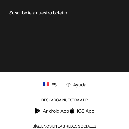
ES
Ayuda
DESCARGA NUESTRA APP
Android App
iOS App
SÍGUENOS EN LAS REDES SOCIALES
Centro de preferencias de cookies
Política de cookies
Política de privacidad
Términos y condiciones
Términos de uso
Accesibilidad
No vender mis datos personales
arcteryx.com
outlet.arcteryx.com
blog.arcteryx.com
leaf.arcteryx.com
https://resale.arcteryx.ca
Arc'teryx - an Amer Sports Brand