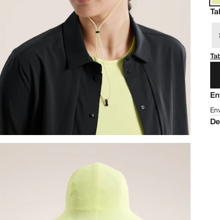
Ta
Tab
En
Env
De