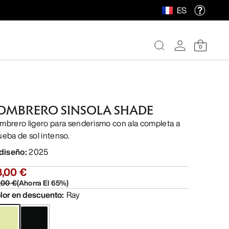
ES
0
OMBRERO SINSOLA SHADE
mbrero ligero para senderismo con ala completa a
ueba de sol intenso.
 diseño
:
2025
8,00 €
,00 €
(
Ahorra El
65
%)
lor en descuento
:
Ray