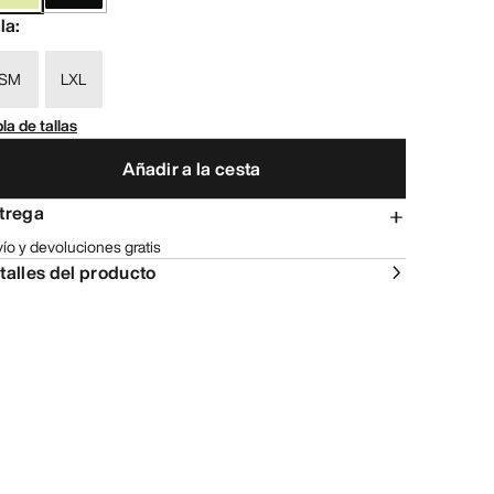
lla
:
SM
LXL
la de tallas
Añadir a la cesta
trega
ío y devoluciones gratis
talles del producto