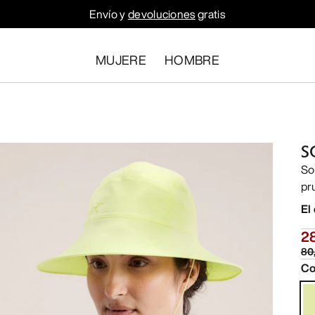
Envío y
devoluciones
gratis
MUJERE
HOMBRE
S
So
pr
El
2
80
Co