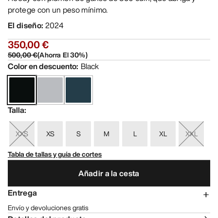
protege con un peso mínimo.
El diseño
:
2024
350,00 €
500,00 €
(
Ahorra El
30
%)
Color en descuento
:
Black
Talla
:
XXS
XS
S
M
L
XL
XXL
Tabla de tallas y guía de cortes
Añadir a la cesta
Entrega
Envío y devoluciones gratis