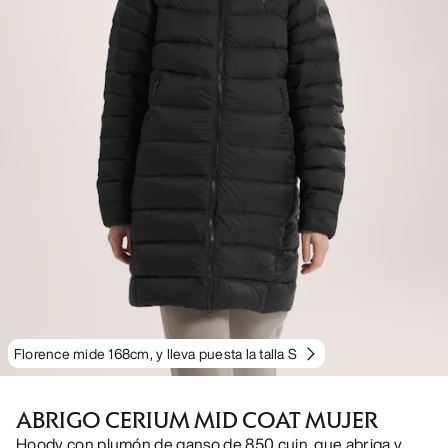
Florence mide 168cm, y lleva puesta la talla S
ABRIGO CERIUM MID COAT MUJER
Hoody con plumón de ganso de 850 cuin, que abriga y