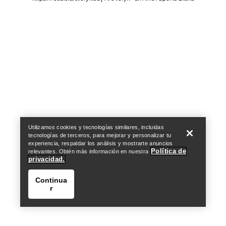
Help
Utilizamos cookies y tecnologías similares, incluidas
tecnologías de terceros, para mejorar y personalizar tu
experiencia, respaldar los análisis y mostrarte anuncios
Política de
relevantes. Obtén más información en nuestra
privacidad.
Continua
r