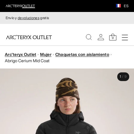
ES
Envío y
devoluciones
gratis
0
Arc'teryx Outlet
Mujer
Chaquetas con aislamiento
MUJERE
Abrigo Cerium Mid Coat
HOMBRE
1
/
9