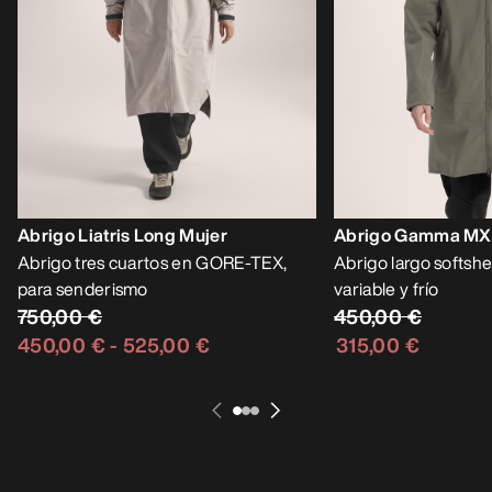
Abrigo Liatris Long Mujer
Abrigo Gamma MX
Abrigo tres cuartos en GORE-TEX,
Abrigo largo softshel
para senderismo
variable y frío
750,00 €
450,00 €
450,00 €
-
525,00 €
315,00 €