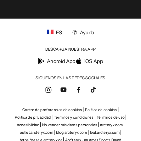
ES
Ayuda
DESCARGA NUESTRA APP
Android App
iOS App
SÍGUENOS EN LAS REDES SOCIALES
Centro de preferencias de cookies
Política de cookies
Política de privacidad
Términos y condiciones
Términos de uso
Accesibilidad
No vender mis datos personales
arcteryx.com
outlet.arcteryx.com
blog.arcteryx.com
leaf.arcteryx.com
https://resale.arcteryx.ca
Arc'teryx - an Amer Sports Brand