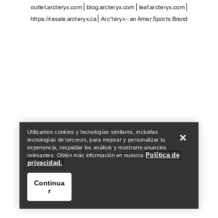
outlet.arcteryx.com
blog.arcteryx.com
leaf.arcteryx.com
https://resale.arcteryx.ca
Arc'teryx - an Amer Sports Brand
Help
Utilizamos cookies y tecnologías similares, incluidas
tecnologías de terceros, para mejorar y personalizar tu
experiencia, respaldar los análisis y mostrarte anuncios
Política de
relevantes. Obtén más información en nuestra
privacidad.
Continua
r