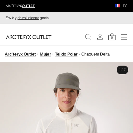
ES
Envío y
devoluciones
gratis
0
Arc'teryx Outlet
Mujer
Tejido Polar
Chaqueta Delta
MUJERE
1
/
7
HOMBRE