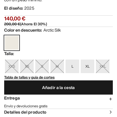
El diseño
:
2025
140,00 €
200,00 €
(
Ahorra El
30
%)
Color en descuento
:
Arctic Silk
Talla
:
XXS
XS
S
M
L
XL
XXL
Tabla de tallas y guía de cortes
Añadir a la cesta
Entrega
Envío y devoluciones gratis
Detalles del producto