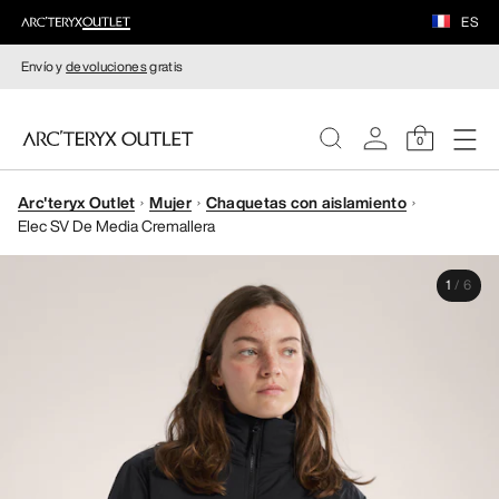
ES
Envío y
devoluciones
gratis
0
Arc'teryx Outlet
Mujer
Chaquetas con aislamiento
MUJERE
Elec SV De Media Cremallera
HOMBRE
1
/
6