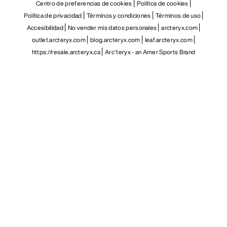
Centro de preferencias de cookies
Política de cookies
Política de privacidad
Términos y condiciones
Términos de uso
Accesibilidad
No vender mis datos personales
arcteryx.com
outlet.arcteryx.com
blog.arcteryx.com
leaf.arcteryx.com
https://resale.arcteryx.ca
Arc'teryx - an Amer Sports Brand