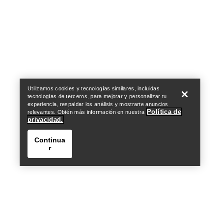
Help
Utilizamos cookies y tecnologías similares, incluidas
tecnologías de terceros, para mejorar y personalizar tu
experiencia, respaldar los análisis y mostrarte anuncios
Política de
relevantes. Obtén más información en nuestra
privacidad.
Continua
r
Help