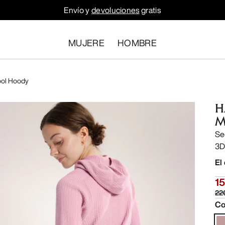
Envío y
devoluciones
gratis
MUJERE
HOMBRE
ool Hoody
H
M
Se
3D
El
1
22
Co