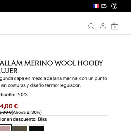
ES
0
ALLAM MERINO WOOL HOODY
UJER
gunda capa en mezcla de lana merina, con un punto
 sin costuras y diseño termorregulador.
 diseño
:
2023
54,00 €
0,00 €
(
Ahorra El
30
%)
lor en descuento
:
Bliss