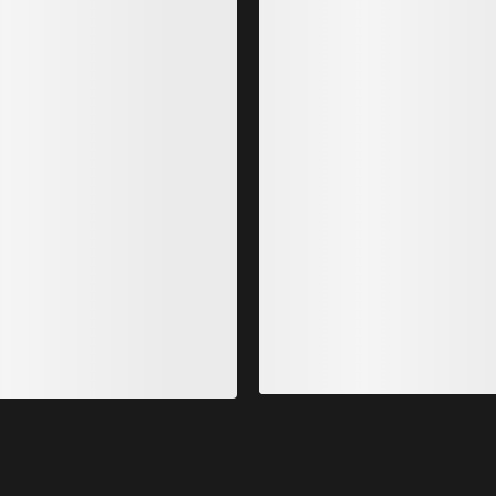
Rho Hoody Mujer
Taema 
oody ligero de capa
Hoody t
120,00 €
sol
90,00
72,00 €
-
84,00 €
45,00