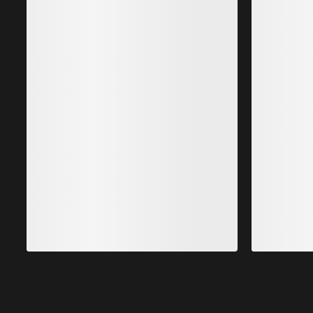
Satoro Merino Wool Hoody Mujer
Capa base ligera en mezcla de lana merina
H
140,00 €
98,00 €