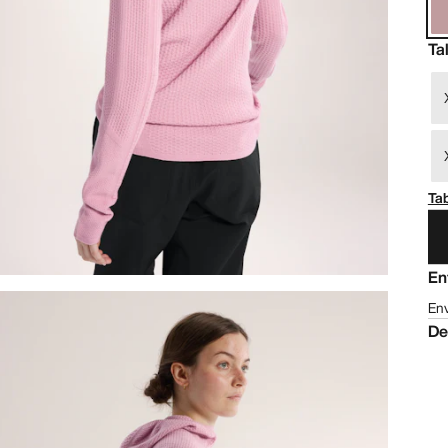
Ta
Tab
En
Env
De