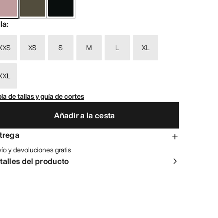
lla
:
XXS
XS
S
M
L
XL
XXL
la de tallas y guía de cortes
Añadir a la cesta
trega
ío y devoluciones gratis
talles del producto